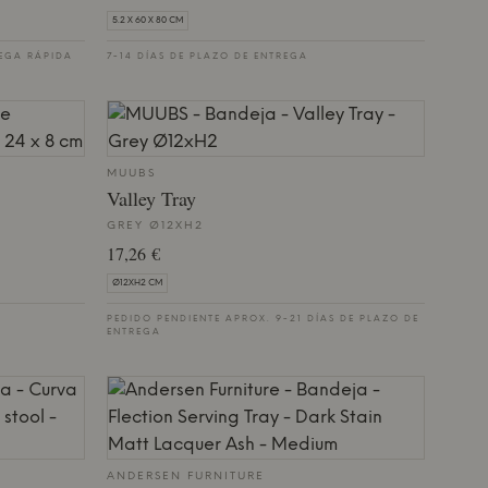
5.2 X 60 X 80 CM
EGA RÁPIDA
7-14 DÍAS DE PLAZO DE ENTREGA
MUUBS
Valley Tray
GREY Ø12XH2
17,26 €
Ø12XH2 CM
PEDIDO PENDIENTE APROX. 9-21 DÍAS DE PLAZO DE
ENTREGA
ANDERSEN FURNITURE