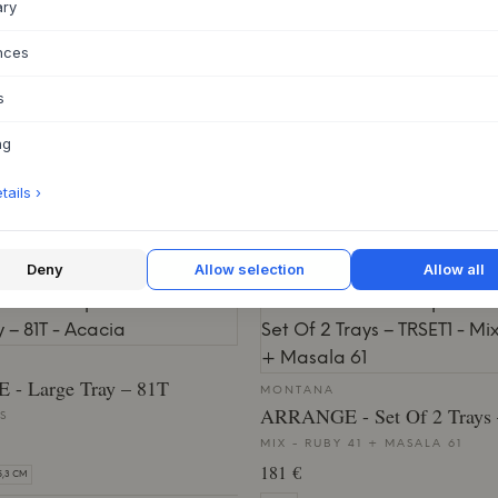
ary
nces
HÜBSCH
k Organiser
Amare Tray
s
S
3 VARIANTES
 €
81 €
60,75 €
ng
L20 X W10 X H2 CM / L35 X W26 X H2 CM
ails ›
ENTE APROX. 9-21 DÍAS DE PLAZO DE
Deny
Allow selection
Allow all
- Large Tray – 81T
MONTANA
ARRANGE - Set Of 2 Trays
S
MIX - RUBY 41 + MASALA 61
181 €
5,3 CM