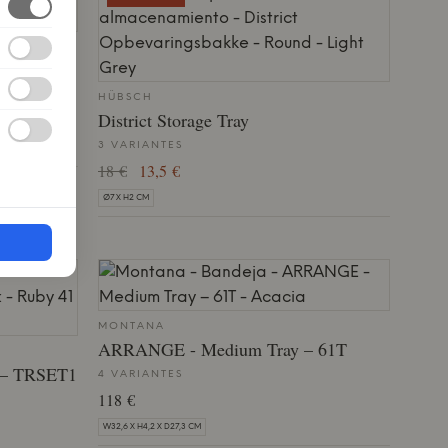
HÜBSCH
District Storage Tray
3 VARIANTES
18 €
13,5 €
Ø7 X H2 CM
MONTANA
ARRANGE - Medium Tray – 61T
 – TRSET1
4 VARIANTES
118 €
W32,6 X H4,2 X D27,3 CM