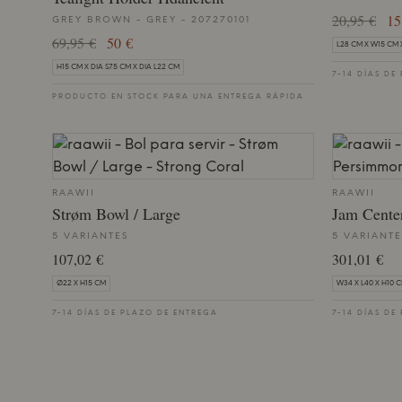
20,95 €
15
GREY BROWN - GREY - 207270101
69,95 €
50 €
L28 CM X W15 CM 
H15 CM X DIA S7.5 CM X DIA L22 CM
7-14 DÍAS DE
PRODUCTO EN STOCK PARA UNA ENTREGA RÁPIDA
RAAWII
RAAWII
Strøm Bowl / Large
Jam Cente
5 VARIANTES
5 VARIANTE
107,02 €
301,01 €
Ø22 X H15 CM
W34 X L40 X H10 
7-14 DÍAS DE PLAZO DE ENTREGA
7-14 DÍAS DE