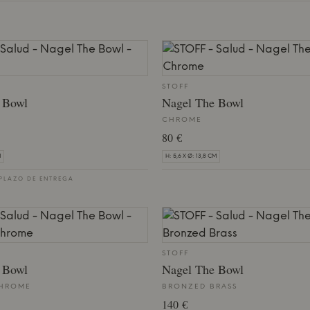
STOFF
 Bowl
Nagel The Bowl
CHROME
80 €
M
H: 5,6 X Ø: 13,8 CM
 PLAZO DE ENTREGA
STOFF
 Bowl
Nagel The Bowl
CHROME
BRONZED BRASS
140 €