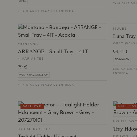
3 PCS
7-14 DÍAS DE
7-14 DÍAS DE PLAZO DE ENTREGA
MUUBS
Luna Tray
GREY Ø34X
MONTANA
ARRANGE - Small Tray – 41T
93,51 €
4 VARIANTES
Ø34XH8 CM
79 €
PEDIDO PENDI
ENTREGA
W21,4 X H4,2 X D17,3 CM
7-14 DÍAS DE PLAZO DE ENTREGA
SALE 29%
SALE 25
HOUSE DO
Tray Hdos
HOUSE DOCTOR
Tealight Holder Hdancient
BROWN - AN