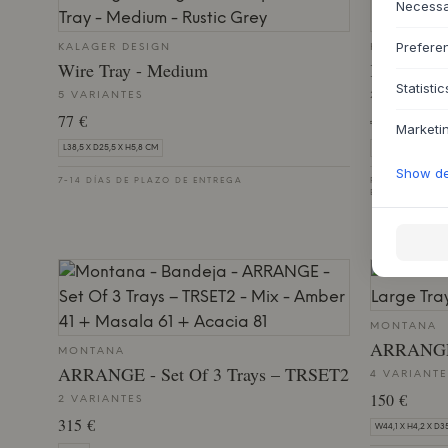
Necess
Prefere
KALAGER DESIGN
HÜBSCH
Wire Tray - Medium
Kanso Des
Statistic
5 VARIANTES
2 VARIANTE
77 €
45 €
33,75
Marketi
L38,5 X D25,5 X H5,8 CM
22X12XH5CM
Show det
7-14 DÍAS DE PLAZO DE ENTREGA
PEDIDO PENDI
ENTREGA
MONTANA
ARRANGE 
MONTANA
ARRANGE - Set Of 3 Trays – TRSET2
4 VARIANTE
150 €
2 VARIANTES
315 €
W44,1 X H4,2 X D3