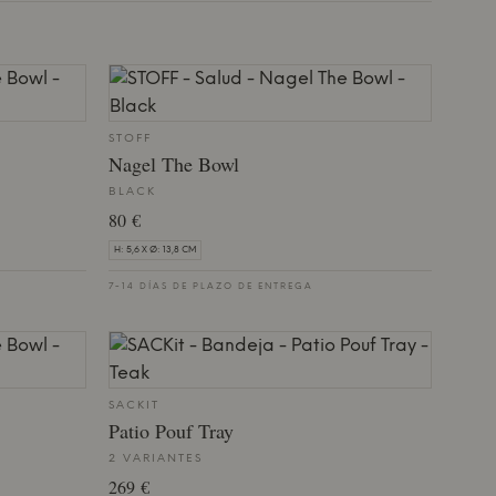
STOFF
Nagel The Bowl
BLACK
80 €
H: 5,6 X Ø: 13,8 CM
7-14 DÍAS DE PLAZO DE ENTREGA
SACKIT
Patio Pouf Tray
2 VARIANTES
269 €