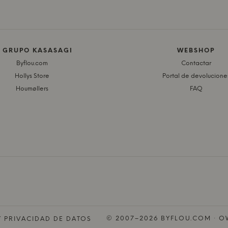
L GRUPO KASASAGI
WEBSHOP
Byflou.com
Contactar
Hollys Store
Portal de devolucione
Houmøllers
FAQ
© 2007–2026 BYFLOU.COM · OW
Y PRIVACIDAD DE DATOS