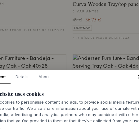
Curva Wooden Tray/top panel
H4
3 VARIANTES
49 €
36,75 €
L33XW32 CM
ENTE APROX. 9-21 DÍAS DE PLAZO DE
7-14 DÍAS DE PLAZO DE ENTREGA
FURNITURE
ANDERSEN FURNITURE
ent
Details
About
ray Oak
Serving Tray Oak
OAK 46X30
ebsite uses cookies
105 €
ookies to personalise content and ads, to provide social media featu
46 X 30 CM
se our traffic. We also share information about your use of our site wit
edia, advertising and analytics partners who may combine it with other
ENTE APROX. 9-21 DÍAS DE PLAZO DE
PEDIDO PENDIENTE APROX. 9-21 DÍAS
ion that you’ve provided to them or that they’ve collected from your use
ENTREGA
.
%
SALE 25%