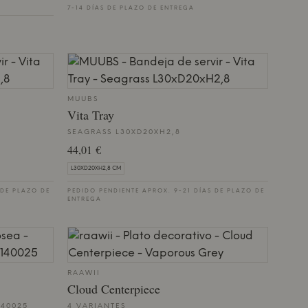
7-14 DÍAS DE PLAZO DE ENTREGA
MUUBS
Vita Tray
SEAGRASS L30XD20XH2,8
44,01 €
L30XD20XH2,8 CM
 DE PLAZO DE
PEDIDO PENDIENTE APROX. 9-21 DÍAS DE PLAZO DE
ENTREGA
RAAWII
Cloud Centerpiece
140025
4 VARIANTES