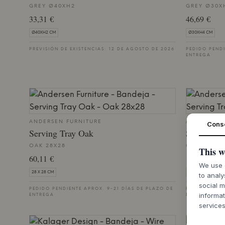
GREY Ø40XH2
GREY Ø30X
33,31 €
46,69 €
Ø40XH2 CM
Ø30XH4 CM
PREVISIÓN DE EXISTENCIAS: 12 DE AGOSTO DE 2026
PEDIDO PENDI
ENTREGA
ANDERSEN FURNITURE
ANDERSEN 
Cons
Serving Tray Oak
Serving T
OAK 28X28
OAK 40X28
This w
60,11 €
100 €
We use c
28 X 28 CM
40 X 28 CM
to analy
social m
PEDIDO PENDIENTE APROX. 9-21 DÍAS DE PLAZO DE
PEDIDO PENDI
informat
ENTREGA
ENTREGA
services
SALE 25