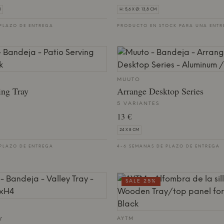
M
H: 5,6 X Ø: 13,8 CM
 PLAZO DE ENTREGA
PRODUCTO EN STOCK PARA UNA ENTR
MUUTO
ing Tray
Arrange Desktop Series
5 VARIANTES
13 €
24 X 8 CM
 PLAZO DE ENTREGA
4-6 SEMANAS DE PLAZO DE ENTREGA
SALE 25%
y
AYTM