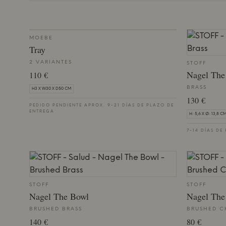
MOEBE
Tray
2 VARIANTES
STOFF
Nagel The
110 €
BRASS
H3 X W30 X D50 CM
130 €
PEDIDO PENDIENTE APROX. 9-21 DÍAS DE PLAZO DE
ENTREGA
H: 5,6 X Ø: 13,8 C
7-14 DÍAS DE
STOFF
STOFF
Nagel The Bowl
Nagel The
BRUSHED BRASS
BRUSHED 
140 €
80 €