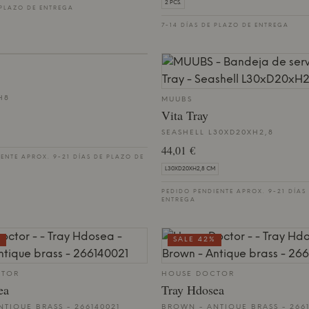
2 PCS.
 PLAZO DE ENTREGA
7-14 DÍAS DE PLAZO DE ENTREGA
H8
MUUBS
Vita Tray
SEASHELL L30XD20XH2,8
44,01 €
ENTE APROX. 9-21 DÍAS DE PLAZO DE
L30XD20XH2,8 CM
PEDIDO PENDIENTE APROX. 9-21 DÍAS
ENTREGA
%
SALE 42%
CTOR
HOUSE DOCTOR
ea
Tray Hdosea
TIQUE BRASS - 266140021
BROWN - ANTIQUE BRASS - 266