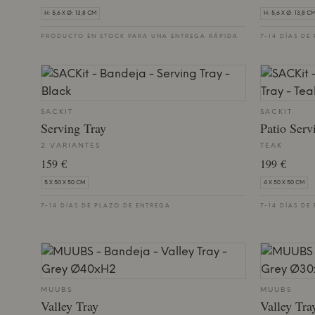
H: 5,6 X Ø: 13,8 CM
H: 5,6 X Ø: 13,8 C
PRODUCTO EN STOCK PARA UNA ENTREGA RÁPIDA
7-14 DÍAS DE
SACKIT
SACKIT
Serving Tray
Patio Serv
2 VARIANTES
TEAK
159 €
199 €
5 X 50 X 50 CM
4 X 50 X 50 CM
7-14 DÍAS DE PLAZO DE ENTREGA
7-14 DÍAS DE
MUUBS
MUUBS
Valley Tray
Valley Tra