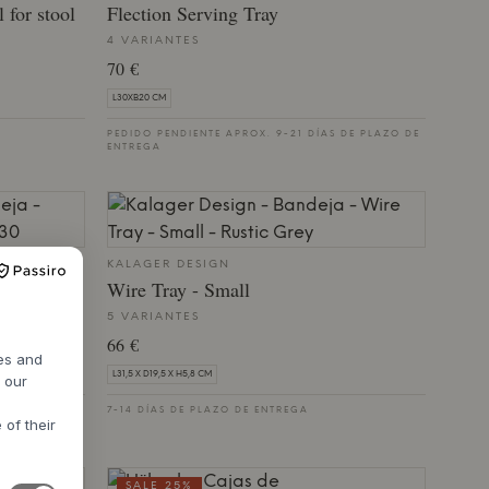
 for stool
Flection Serving Tray
4 VARIANTES
70 €
L30XB20 CM
PEDIDO PENDIENTE APROX. 9-21 DÍAS DE PLAZO DE
ENTREGA
KALAGER DESIGN
Wire Tray - Small
5 VARIANTES
66 €
res and
L31,5 X D19,5 X H5,8 CM
h our
 DE PLAZO DE
7-14 DÍAS DE PLAZO DE ENTREGA
 of their
SALE 25%