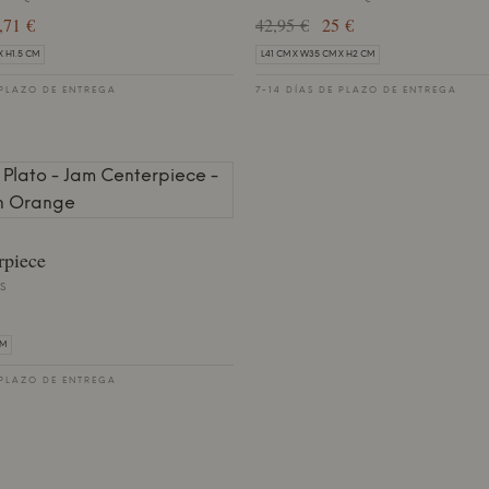
,71 €
42,95 €
25 €
X H1.5 CM
L41 CM X W35 CM X H2 CM
 PLAZO DE ENTREGA
7-14 DÍAS DE PLAZO DE ENTREGA
rpiece
S
CM
 PLAZO DE ENTREGA