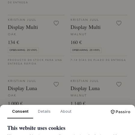
DE ENTREGA
KRISTIAN JUUL
KRISTIAN JUUL
Display Multi
Display Multi
OAK
WALNUT
134 €
160 €
OPBEVARING: 25 VINYL
OPBEVARING: 25 VINYL
PRODUCTO EN STOCK PARA UNA
7-14 DÍAS DE PLAZO DE ENTREGA
ENTREGA RÁPIDA
KRISTIAN JUUL
KRISTIAN JUUL
Display Luna
Display Luna
OAK
WALNUT
1.000 €
1.140 €
Consent
Details
About
H: 605 MM, B: 974 MM, D: 487 MM;
H: 605 MM, B: 974 MM, D: 487 MM;
OPBEVARING: 125 VINYL
OPBEVARING: 125 VINYL
7-14 DÍAS DE PLAZO DE ENTREGA
7-14 DÍAS DE PLAZO DE ENTREGA
This website uses cookies