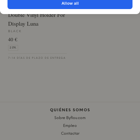
Allow all
KRISTIAN JUUL
Double Vinyl Holder For
Display Luna
BLACK
40 €
2 STK.
7-14 DÍAS DE PLAZO DE ENTREGA
QUIÉNES SOMOS
Sobre Byflou.com
Empleo
Contactar