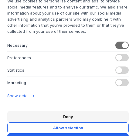
We use cookies to personalise content and ads, to provide
social media features and to analyse our traffic. We also share
KRISTIAN JUUL
KRISTIAN JUUL
Speaker Covers For
Speaker Covers For
information about your use of our site with our social media,
advertising and analytics partners who may combine it with
Display Luna (2 Pcs)
Display Luna (2 Pcs)
other information that you’ve provided to them or that they’ve
OAK
WALNUT
collected from your use of their services.
240 €
268 €
Necessary
SÆT AF 2
SÆT AF 2
7-14 DÍAS DE PLAZO DE ENTREGA
7-14 DÍAS DE PLAZO DE ENTREGA
Preferences
Statistics
KRISTIAN JUUL
KRISTIAN JUUL
Intermediate Plate For
Intermediate Plate For
Marketing
Display Luna
Display Luna
Show details ›
OAK
WALNUT
538 €
605 €
B: 974 MM, D: 487 MM; OPBEVARING: 125
B: 974 MM, D: 487 MM; OPBEVARING: 125
Deny
VINYL MAKS. 2 PR. MØBEL
VINYL MAKS. 2 PR. MØBEL
7-14 DÍAS DE PLAZO DE ENTREGA
7-14 DÍAS DE PLAZO DE ENTREGA
Allow selection