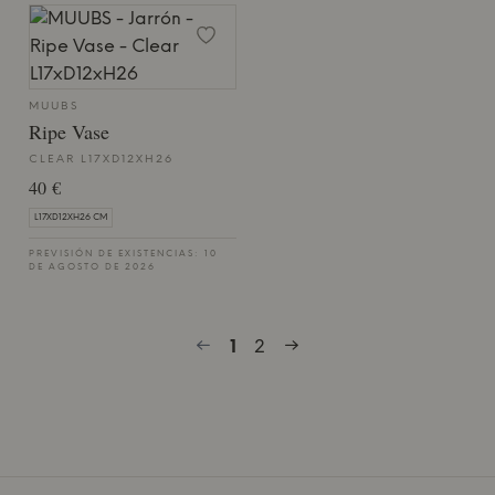
MUUBS
Ripe Vase
CLEAR L17XD12XH26
40 €
L17XD12XH26 CM
PREVISIÓN DE EXISTENCIAS: 10
DE AGOSTO DE 2026
1
2