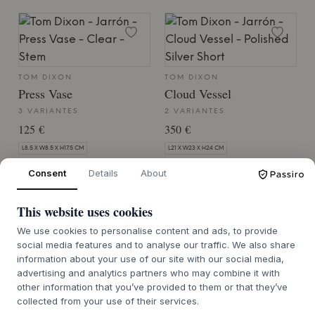
TOM DIXON
TOM DIXON
Press Vase
Cloud Vessel
3 VARIANTES
2 VARIANTES
125 €
350 €
L8.5 X W8.5 X H17.5 CM
L21 X W23 X H24 CM
Consent
Details
About
PEDIDO PENDIENTE APROX. 9-21
PEDIDO PENDIENTE APROX. 9-21
DÍAS DE PLAZO DE ENTREGA
DÍAS DE PLAZO DE ENTREGA
This website uses cookies
We use cookies to personalise content and ads, to provide
social media features and to analyse our traffic. We also share
information about your use of our site with our social media,
advertising and analytics partners who may combine it with
TOM DIXON
RAAWII
Bump Vase
Mushroom
other information that you’ve provided to them or that they’ve
collected from your use of their services.
3 VARIANTES
FANCY PINK / GREEN