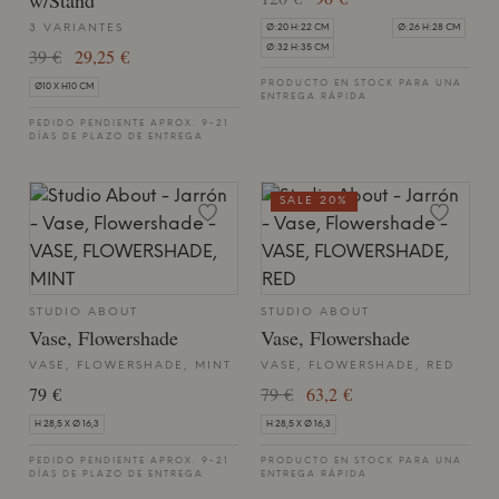
w/Stand
3 VARIANTES
Ø:20 H:22 CM
Ø:26 H:28 CM
Ø:32 H:35 CM
39 €
29,25 €
PRODUCTO EN STOCK PARA UNA
Ø10 X H10 CM
ENTREGA RÁPIDA
PEDIDO PENDIENTE APROX. 9-21
DÍAS DE PLAZO DE ENTREGA
SALE 20%
STUDIO ABOUT
STUDIO ABOUT
Vase, Flowershade
Vase, Flowershade
VASE, FLOWERSHADE, MINT
VASE, FLOWERSHADE, RED
79 €
79 €
63,2 €
H 28,5 X Ø 16,3
H 28,5 X Ø 16,3
PEDIDO PENDIENTE APROX. 9-21
PRODUCTO EN STOCK PARA UNA
DÍAS DE PLAZO DE ENTREGA
ENTREGA RÁPIDA