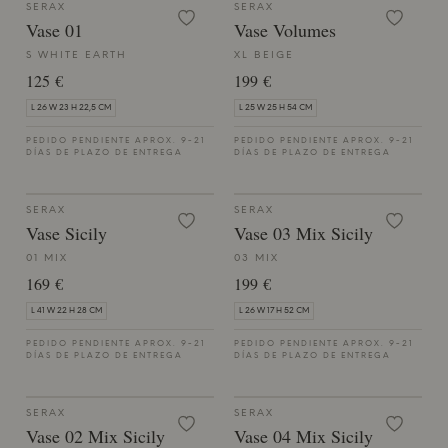
SERAX
SERAX
Vase 01
Vase Volumes
S WHITE EARTH
XL BEIGE
125 €
199 €
L 26 W 23 H 22,5 CM
L 25 W 25 H 54 CM
PEDIDO PENDIENTE APROX. 9-21
PEDIDO PENDIENTE APROX. 9-21
DÍAS DE PLAZO DE ENTREGA
DÍAS DE PLAZO DE ENTREGA
SERAX
SERAX
Vase Sicily
Vase 03 Mix Sicily
01 MIX
03 MIX
169 €
199 €
L 41 W 22 H 28 CM
L 26 W 17 H 52 CM
PEDIDO PENDIENTE APROX. 9-21
PEDIDO PENDIENTE APROX. 9-21
DÍAS DE PLAZO DE ENTREGA
DÍAS DE PLAZO DE ENTREGA
SERAX
SERAX
Vase 02 Mix Sicily
Vase 04 Mix Sicily