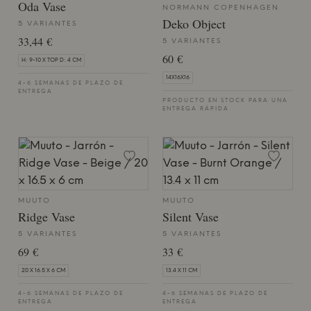
Oda Vase
NORMANN COPENHAGEN
Deko Object
5 VARIANTES
33,44 €
5 VARIANTES
60 €
H: 9-10 X TOP D: 4 CM
14X16X16
4-6 SEMANAS DE PLAZO DE
ENTREGA
PRODUCTO EN STOCK PARA UNA
ENTREGA RÁPIDA
MUUTO
MUUTO
Ridge Vase
Silent Vase
5 VARIANTES
5 VARIANTES
69 €
33 €
20 X 16.5 X 6 CM
13.4 X 11 CM
4-6 SEMANAS DE PLAZO DE
4-6 SEMANAS DE PLAZO DE
ENTREGA
ENTREGA