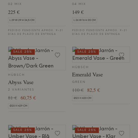
02 MIX
04 MIX
225 €
149 €
L 29 W 29 H 34,5 CM
L 26 W 16 H 35 CM
PEDIDO PENDIENTE APROX. 9-21
PEDIDO PENDIENTE APROX. 9-21
DÍAS DE PLAZO DE ENTREGA
DÍAS DE PLAZO DE ENTREGA
SALE 25%
SALE 25%
HÜBSCH
Emerald Vase
HÜBSCH
Abyss Vase
GREEN
110 €
82,5 €
2 VARIANTES
81 €
60,75 €
Ø23 X H20 CM
Ø20 X H29 CM
SALE 25%
SALE 25%