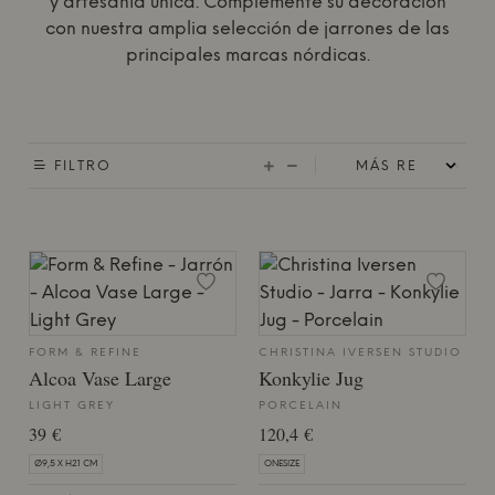
y artesanía única. Complemente su decoración
con nuestra amplia selección de jarrones de las
principales marcas nórdicas.
FILTRO
FORM & REFINE
CHRISTINA IVERSEN STUDIO
Alcoa Vase Large
Konkylie Jug
LIGHT GREY
PORCELAIN
39 €
120,4 €
Ø9,5 X H21 CM
ONESIZE