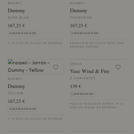
RAAWII
RAAWII
Dummy
Dummy
DARK BLUE
TANGERINE
167,23 €
167,23 €
H:30 X W:16 X D:16 CM
H:30 X W:16 X D:16 CM
7-14 DÍAS DE PLAZO DE ENTREGA
PRODUCTO EN STOCK PARA UNA
ENTREGA RÁPIDA
SERAX
Vase Wind & Fire
3 VARIANTES
RAAWII
Dummy
139 €
YELLOW
L 24 W 24 H 31 CM
167,23 €
PEDIDO PENDIENTE APROX. 9-21
DÍAS DE PLAZO DE ENTREGA
H:30 X W:16 X D:16 CM
7-14 DÍAS DE PLAZO DE ENTREGA