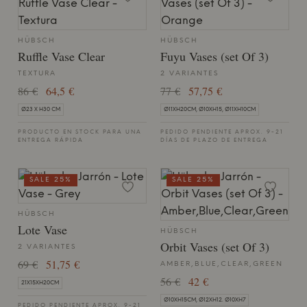
HÜBSCH
HÜBSCH
Ruffle Vase Clear
Fuyu Vases (set Of 3)
TEXTURA
2 VARIANTES
86 €
64,5 €
77 €
57,75 €
Ø23 X H30 CM
Ø11XH20CM, Ø10XH15, Ø11XH10CM
PRODUCTO EN STOCK PARA UNA
PEDIDO PENDIENTE APROX. 9-21
ENTREGA RÁPIDA
DÍAS DE PLAZO DE ENTREGA
SALE 25%
SALE 25%
HÜBSCH
Lote Vase
HÜBSCH
Orbit Vases (set Of 3)
2 VARIANTES
69 €
51,75 €
AMBER,BLUE,CLEAR,GREEN
56 €
42 €
21X15XH20CM
Ø10XH15CM, Ø12XH12. Ø10XH7
PEDIDO PENDIENTE APROX. 9-21