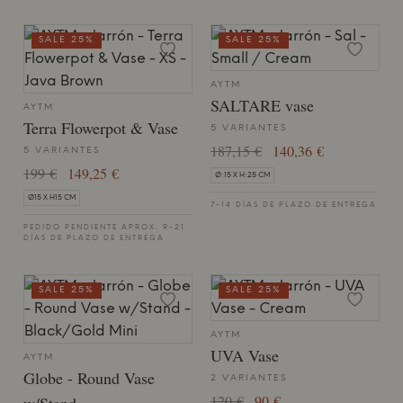
SALE 25%
SALE 25%
AYTM
SALTARE vase
AYTM
Terra Flowerpot & Vase
5 VARIANTES
187,15 €
140,36 €
5 VARIANTES
199 €
149,25 €
Ø:15 X H:25 CM
Ø15 X H15 CM
7-14 DÍAS DE PLAZO DE ENTREGA
PEDIDO PENDIENTE APROX. 9-21
DÍAS DE PLAZO DE ENTREGA
SALE 25%
SALE 25%
AYTM
UVA Vase
AYTM
Globe - Round Vase
2 VARIANTES
120 €
90 €