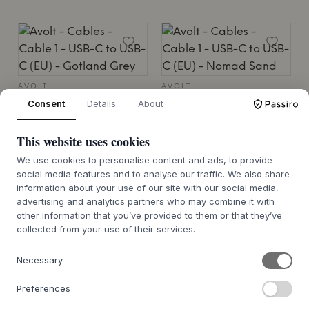
AVOLT
AVOLT
Cable 1 - USB-C to
Cable 1 - USB-C to
Consent
Details
About
USB-C (EU)
USB-C (EU)
This website uses cookies
GOTLAND GREY
NOMAD SAND
20 €
20 €
We use cookies to personalise content and ads, to provide
social media features and to analyse our traffic. We also share
2 METER
2 METER
information about your use of our site with our social media,
7-14 DÍAS DE PLAZO DE ENTREGA
7-14 DÍAS DE PLAZO DE ENTREGA
advertising and analytics partners who may combine it with
other information that you’ve provided to them or that they’ve
collected from your use of their services.
Necessary
Preferences
AVOLT
AVOLT
Cable 1 - USB-C to
Cable 1 - USB-C to