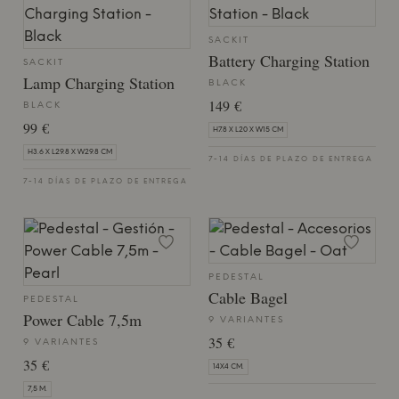
SACKIT
Battery Charging Station
SACKIT
Lamp Charging Station
BLACK
149 €
BLACK
99 €
H7.8 X L20 X W15 CM
H3.6 X L29.8 X W29.8 CM
7-14 DÍAS DE PLAZO DE ENTREGA
7-14 DÍAS DE PLAZO DE ENTREGA
PEDESTAL
Cable Bagel
PEDESTAL
Power Cable 7,5m
9 VARIANTES
35 €
9 VARIANTES
35 €
14X4 CM.
7,5 M.