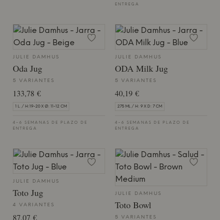
ENTREGA
JULIE DAMHUS
JULIE DAMHUS
Oda Jug
ODA Milk Jug
5 VARIANTES
5 VARIANTES
133,78 €
40,19 €
1 L. / H:19-20 X Ø: 11-12 CM
275 ML / H: 9 X D: 7 CM
4-6 SEMANAS DE PLAZO DE
4-6 SEMANAS DE PLAZO DE
ENTREGA
ENTREGA
JULIE DAMHUS
Toto Jug
JULIE DAMHUS
Toto Bowl
4 VARIANTES
87,07 €
5 VARIANTES