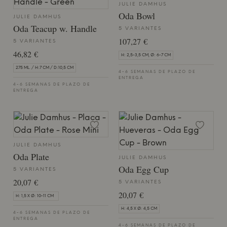
JULIE DAMHUS
Oda Bowl
JULIE DAMHUS
Oda Teacup w. Handle
5 VARIANTES
107,27 €
5 VARIANTES
46,82 €
H: 2,5-3,5 CM, Ø: 6-7 CM
275 ML. / H:7 CM / D:10,5 CM
4-6 SEMANAS DE PLAZO DE
ENTREGA
4-6 SEMANAS DE PLAZO DE
ENTREGA
JULIE DAMHUS
Oda Plate
JULIE DAMHUS
Oda Egg Cup
5 VARIANTES
20,07 €
5 VARIANTES
20,07 €
H: 1,5 X Ø: 10-11 CM
H: 4,5 X Ø: 4,5 CM
4-6 SEMANAS DE PLAZO DE
ENTREGA
4-6 SEMANAS DE PLAZO DE