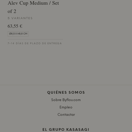
Alev Cup Medium / Set
of 2
5 VARIANTES
63,55 €
Ø8,5 X H8,8 CM
7-14 DÍAS DE PLAZO DE ENTREGA
QUIÉNES SOMOS
Sobre Byflou.com
Empleo
Contactar
EL GRUPO KASASAGI