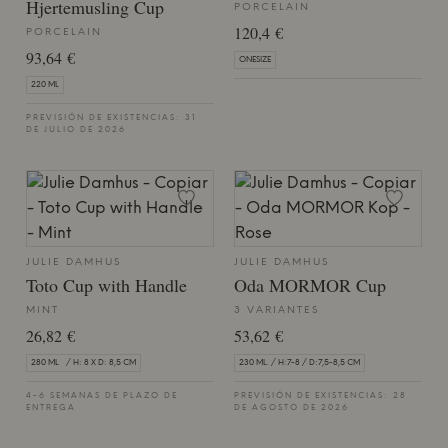
Hjertemusling Cup
PORCELAIN
120,4 €
PORCELAIN
93,64 €
ONESIZE
220 ML
PREVISIÓN DE EXISTENCIAS: 31
DE JULIO DE 2026
JULIE DAMHUS
JULIE DAMHUS
Toto Cup with Handle
Oda MORMOR Cup
MINT
3 VARIANTES
26,82 €
53,62 €
280 ML / H: 8 X D: 8,5 CM
230 ML. / H:7-8 / D:7,5-8,5 CM
4-6 SEMANAS DE PLAZO DE
PREVISIÓN DE EXISTENCIAS: 28
ENTREGA
DE AGOSTO DE 2026