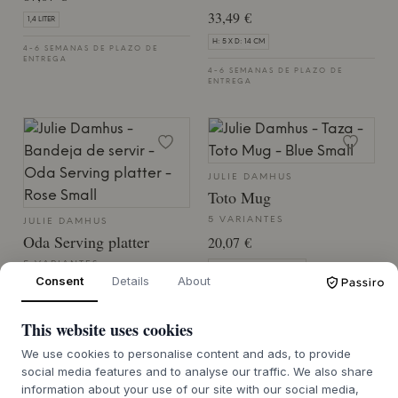
33,49 €
1,4 LITER
H: 5 X D: 14 CM
4-6 SEMANAS DE PLAZO DE
ENTREGA
4-6 SEMANAS DE PLAZO DE
ENTREGA
JULIE DAMHUS
Toto Mug
5 VARIANTES
JULIE DAMHUS
Oda Serving platter
20,07 €
5 VARIANTES
150 ML / H: 7 X D: 7,5 CM
Consent
Details
About
40,13 €
4-6 SEMANAS DE PLAZO DE
ENTREGA
H: 3 X D: 13,5 CM
This website uses cookies
4-6 SEMANAS DE PLAZO DE
We use cookies to personalise content and ads, to provide
ENTREGA
social media features and to analyse our traffic. We also share
information about your use of our site with our social media,