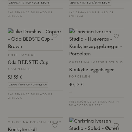
230 ML. / H 7-8 CM / D 7,5-8,5C M
230 ML. / H 7-8 CM / D 7,5-8,5C M
4-6 SEMANAS DE PLAZO DE
4-6 SEMANAS DE PLAZO DE
ENTREGA
ENTREGA
JULIE DAMHUS
Oda BEDSTE Cup
CHRISTINA IVERSEN STUDIO
Konkylie æggebæger
4 VARIANTES
53,55 €
PORCELÆN
40,13 €
230 ML / H7-8 CM / D7,5-8,5 CM
4-6 SEMANAS DE PLAZO DE
ENTREGA
PREVISIÓN DE EXISTENCIAS: 14
DE AGOSTO DE 2026
CHRISTINA IVERSEN STUDIO
Konkylie skål