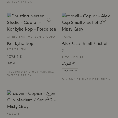
ENTREGA RÁPIDA
CHRISTINA IVERSEN STUDIO
RAAWII
Konkylie Kop
Alev Cup Small / Set of
2
PORCELÆN
107,02 €
5 VARIANTES
43,48 €
250 ML
Ø6,5 X H6 CM
PRODUCTO EN STOCK PARA UNA
ENTREGA RÁPIDA
7-14 DÍAS DE PLAZO DE ENTREGA
RAAWII