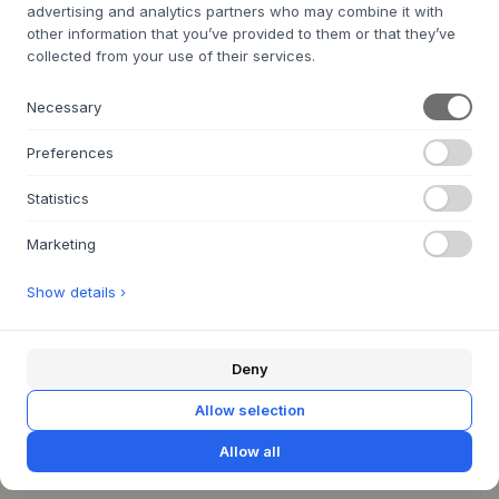
advertising and analytics partners who may combine it with
other information that you’ve provided to them or that they’ve
collected from your use of their services.
JULIE DAMHUS
Toto Plate
JULIE DAMHUS
Necessary
Oda FARMOR Kop
5 VARIANTES
40,19 €
3 VARIANTES
Preferences
53,63 €
H: 2 X D: 17 CM
Statistics
230 ML. / H 7-8 CM / D 7,5-8,5C M
4-6 SEMANAS DE PLAZO DE
ENTREGA
4-6 SEMANAS DE PLAZO DE
Marketing
ENTREGA
Show details ›
Deny
JULIE DAMHUS
JULIE DAMHUS
Allow selection
Oda MORFAR Cup
Oda FARFAR Cup
Allow all
3 VARIANTES
3 VARIANTES
53,63 €
53,63 €