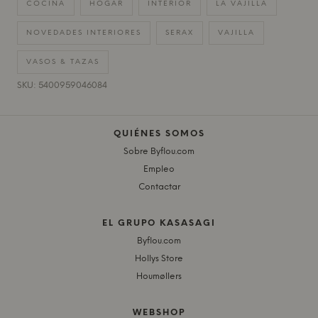
COCINA
HOGAR
INTERIOR
LA VAJILLA
NOVEDADES INTERIORES
SERAX
VAJILLA
VASOS & TAZAS
SKU: 5400959046084
QUIÉNES SOMOS
Sobre Byflou.com
Empleo
Contactar
EL GRUPO KASASAGI
Byflou.com
Hollys Store
Houmøllers
WEBSHOP