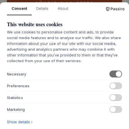
AÑADIR A LA CESTA
Consent
Details
About
Pedido pendiente aprox. 9-21 días de plazo
This website uses cookies
Te lo conseguimos
de entrega
We use cookies to personalise content and ads, to provide
social media features and to analyse our traffic. We also share
information about your use of our site with our social media,
advertising and analytics partners who may combine it with
other information that you’ve provided to them or that they’ve
+
DESCRIPCIÓN
collected from your use of their services.
La taza de café Dune de
Serax
es un homenaje a la
sensualidad y al legado del diseño. La hermosa taza,
Necessary
diseñada por la reconocida Kelly Wearstler, está
elaborada en porcelana de alta calidad. Atrae la mirada
Preferences
con su singular superficie bicolor, donde un exterior mate
se encuentra con un esmalte brillante y lustroso. Esta fusión
Statistics
de texturas confiere a la taza una expresión escultural,
inspirada en las formas orgánicas de las dunas y en la
Marketing
cerámica antigua atemporal. Cada pieza hecha a mano
aporta una elegancia serena y profundidad al espacio.
Show details ›