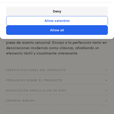
Esta taza es más que un simple recipiente para café; es
una pequeña obra de arte en sí misma. Úsala para disfrutar
de tu café matutino o como una discreta decoración en
Deny
una estantería. Su acabado refinado se aprecia
Allow selection
especialmente cuando la luz capta su brillo cambiante y
sus suaves colores, Alabaster (blanco roto) o Slate (marrón
Allow all
oscuro). Combínala con otras piezas de la colección Dune
para crear una mesa armoniosa, o déjala sola como una
pieza de acento sensorial. Encaja a la perfección tanto en
decoraciones modernas como clásicas, añadiendo un
elemento táctil y visualmente interesante.
ESPECIFICACIONES DEL PRODUCTO
+
PREGUNTAS SOBRE EL PRODUCTO
+
DEVOLUCIÓN SENCILLA EN 30 DÍAS
+
ENTREGA RÁPIDA
+