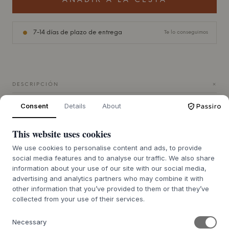
AÑADIR A LA CESTA
7-14 días de plazo de entrega
Te lo conseguimos
+
DESCRIPCIÓN
La
Panton One Chair
fue la primera silla que
Verner Panton
Consent
Details
About
diseñó para su cartera de diseños en 1955. La silla refleja
claramente el carácter y la filosofía de diseño de Panton,
This website uses cookies
diseñado pensando en una comodidad excepcional y unas
ilusiones únicas. Los contornos sencillos de la silla con
We use cookies to personalise content and ads, to provide
cuerdas estiradas en un diseño monocromático, dan a la
social media features and to analyse our traffic. We also share
silla un aspecto de boceto a la vez que garantizan una
information about your use of our site with our social media,
experiencia de asiento única y cómoda.
advertising and analytics partners who may combine it with
other information that you’ve provided to them or that they’ve
El marco está acabado en un clásico color negro. Un color
collected from your use of their services.
atemporal que queda bien con todos los colores de
asiento, tanto claros como oscuros. Si quieres crear un
Necessary
bonito contraste con la estructura negra, puedes