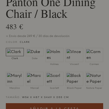
Panton One Dining
Chair / Black
483 €
+ Envío desde 249 € / 30 días de devolución
COLOR:
CLARK
Clark
Duke
Holmes
Vincent
Carmen
Marylinn
Marcel
Scarlett
Black Paper
Nature Paper
TAMAÑO:
W54 X H87 X SH49 X D55 CM