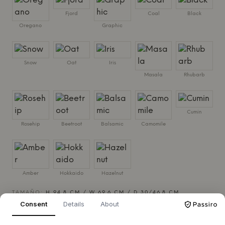
Fjord
Coal
Black
Oregano
Graphic
Snow
Oat
Iris
Masala
Rhubarb
Cumin
Rosehip
Beetroot
Balsamic
Camomile
Amber
Hokkaido
Hazelnut
TAMAÑO:
H 94.8 CM / W 69.6 CM / D 30/46.8 CM
Consent
Details
About
AÑADIR A LA CESTA