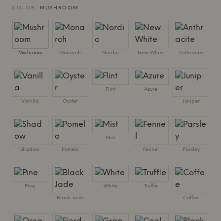
COLOR:
MUSHROOM
Mushroom
Monarch
Nordic
New White
Anthracite
Flint
Azure
Vanilla
Oyster
Juniper
Mist
Shadow
Pomelo
Fennel
Parsley
Pine
White
Truffle
Black Jade
Coffee