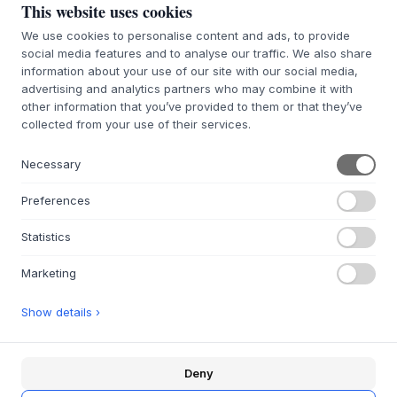
This website uses cookies
We use cookies to personalise content and ads, to provide
7-9 semanas de plazo de entrega
Te lo conseguimos
social media features and to analyse our traffic. We also share
information about your use of our site with our social media,
advertising and analytics partners who may combine it with
other information that you’ve provided to them or that they’ve
collected from your use of their services.
+
DESCRIPCIÓN
Montana
Selection es un arreglo listo de los hermosos
Necessary
módulos de almacenamiento de la clásica marca danesa
Montana
. Se ha creado una selección de muebles bonitos,
Preferences
funcionales y creativos. Así que sólo tiene que elegir
Statistics
exactamente la combinación que necesita, así como
elegir entre los 40 colores finos, ¿necesita patas, zócalo,
Marketing
ruedas o suspensión en su módulo?
KEEP es una bonita y práctica cómoda de
Montana
. Genial
Show details ›
tanto en el dormitorio como en el pasillo.
Disponible en 40 colores diferentes.
H 94,8 CM / W 69,6 CM / D 30/46,8 CM
Deny
Montana