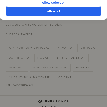
Allow selection
Allow all
PREGUNTAS SOBRE EL PRODUCTO
+
DEVOLUCIÓN SENCILLA EN 30 DÍAS
+
ENTREGA RÁPIDA
+
APARADORES Y CÓMODAS
ARMARIO
CÓMODA
DORMITORIO
HOGAR
LA SALA DE ESTAR
MONTANA
MONTANA SELECTION
MUEBLES
MUEBLES DE ALMACENAJE
OFICINA
SKU: 5715288107901
QUIÉNES SOMOS