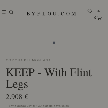
nu
ES
0
CÓMODA DEL
MONTANA
KEEP - With Flint
Legs
2.908 €
+ Envío desde 249 € / 30 días de devolución