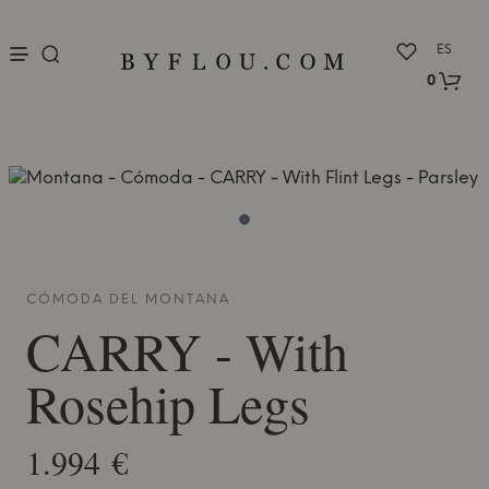
nu
ES
0
CÓMODA DEL
MONTANA
CARRY - With
Rosehip Legs
1.994 €