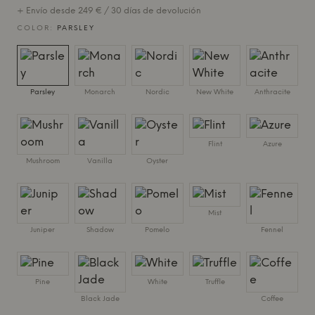
+ Envío desde 249 € / 30 días de devolución
COLOR:
PARSLEY
Parsley
Monarch
Nordic
New White
Anthracite
Flint
Azure
Mushroom
Vanilla
Oyster
Mist
Juniper
Shadow
Pomelo
Fennel
Pine
White
Truffle
Black Jade
Coffee