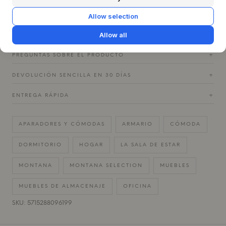
H 82,2 CM / W 69,6 CM / D 38 CM
Allow selection
Montana
Allow all
PREGUNTAS SOBRE EL PRODUCTO
+
DEVOLUCIÓN SENCILLA EN 30 DÍAS
+
ENTREGA RÁPIDA
+
APARADORES Y CÓMODAS
ARMARIO
CÓMODA
DORMITORIO
HOGAR
LA SALA DE ESTAR
MONTANA
MONTANA SELECTION
MUEBLES
MUEBLES DE ALMACENAJE
OFICINA
SKU: 5715288096199