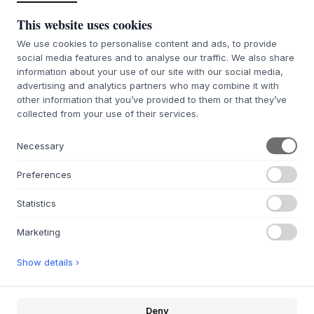
AÑADIR A LA CESTA
This website uses cookies
We use cookies to personalise content and ads, to provide
7-9 semanas de plazo de entrega
Te lo conseguimos
social media features and to analyse our traffic. We also share
information about your use of our site with our social media,
advertising and analytics partners who may combine it with
other information that you’ve provided to them or that they’ve
collected from your use of their services.
+
DESCRIPCIÓN
Necessary
Montana
Selection es un arreglo listo de los hermosos
módulos de almacenamiento de la clásica marca danesa
Preferences
Montana
. Se ha creado una selección de muebles bonitos,
funcionales y creativos. Así que sólo tiene que elegir
Statistics
exactamente la combinación que necesita, así como
elegir entre los 40 colores finos, ¿necesita patas, zócalo,
Marketing
ruedas o suspensión en su módulo?
CARRY es un mueble clásico de
Montana
que resulta súper
Show details ›
práctico y bonito para guardar la ropa, por ejemplo, tanto
en el dormitorio como en el pasillo.
Disponible en 40 colores diferentes.
Deny