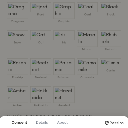
Fjord
Coal
Black
Oregano
Graphic
Snow
Oat
Iris
Masala
Rhubarb
Cumin
Rosehip
Beetroot
Balsamic
Camomile
Amber
Hokkaido
Hazelnut
TAMAÑO:
H 82.2 CM / W 69.6 CM / D 38 CM
Consent
Details
About