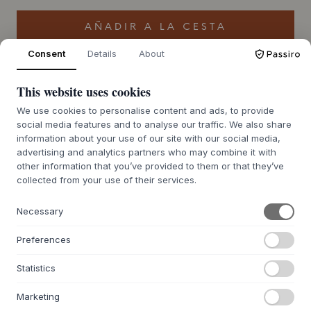
AÑADIR A LA CESTA
Consent
Details
About
Pedido pendiente aprox. 9-21 días de plazo
Te lo conseguimos
de entrega
This website uses cookies
We use cookies to personalise content and ads, to provide
social media features and to analyse our traffic. We also share
information about your use of our site with our social media,
advertising and analytics partners who may combine it with
+
DESCRIPCIÓN
other information that you’ve provided to them or that they’ve
El banco Baenk de
Hübsch
es un hermoso ejemplo de
collected from your use of their services.
diseño nórdico, creado con una profunda comprensión de
la belleza inherente de los materiales. El banco es un
Necessary
diseño interno de
Hübsch
y combina roble macizo con
chapa de roble y MDF en una construcción armoniosa. El
Preferences
acabado natural realza el cálido brillo y las finas vetas de
la madera sin ocultar su carácter, y el roble certificado
Statistics
FSC atestigua un enfoque considerado en la selección de
materiales. Las líneas limpias y la sólida artesanía del
Marketing
banco crean un mueble atemporal que irradia tranquilidad