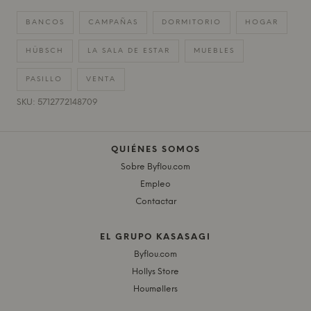
BANCOS
CAMPAÑAS
DORMITORIO
HOGAR
HÜBSCH
LA SALA DE ESTAR
MUEBLES
PASILLO
VENTA
SKU: 5712772148709
QUIÉNES SOMOS
Sobre Byflou.com
Empleo
Contactar
EL GRUPO KASASAGI
Byflou.com
Hollys Store
Houmøllers