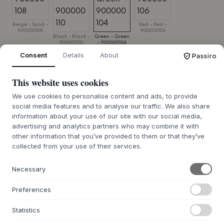
Beige - Sand -
Red - Red -
900000108
900000106
Black - Black -
Green - Green
900000110
- 900000104
Consent
Details
About
TAMAÑO:
L100 X W100 X H44 CM
This website uses cookies
AÑADIR A LA CESTA
We use cookies to personalise content and ads, to provide
social media features and to analyse our traffic. We also share
information about your use of our site with our social media,
7-14 días de plazo de entrega
advertising and analytics partners who may combine it with
other information that you’ve provided to them or that they’ve
collected from your use of their services.
+
Necessary
DESCRIPCIÓN
La mesa de centro HDBrick de
House Doctor
es un mueble
Preferences
que combina una construcción robusta con una expresión
distintiva. La encimera está hecha de MDF y adornada con
Statistics
baldosas anchas de madera de mango lacadas de alto