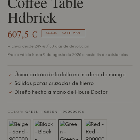
Coffee Table
Hdbrick
607,5 €
810 €
SALE 25%
+ Envío desde 249 € / 30 días de devolución
Precio válido hasta 9 de agosto de 2026 o hasta fin de existencias
Único patrón de ladrillo en madera de mango
Sólidas patas cruzadas de hierro
Diseño hecho a mano de House Doctor
COLOR:
GREEN - GREEN - 900000104