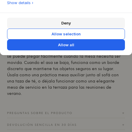
Show details ›
forma de media anilla y las patas. Esta construcción bien
pensada es testimonio de una calidad diseñada para
perdurar. Su silueta sencilla pero con carácter, combinada
Deny
con una amplia gama de colores atractivos, convierte a la
mesa en un elemento versátil para cualquier hogar.
Allow selection
La principal fortaleza de la mesa reside en su flexibilidad.
El metal con recubrimiento en polvo la hace apta para uso
Allow all
tanto en interiores como en exteriores, y su ingeniosa asa
se puede plegar fácilmente cuando la mesa necesita ser
movida. Cuando el asa se baja, funciona como un borde
discreto que mantiene tus objetos seguros en su lugar.
Úsala como una práctica mesa auxiliar junto al sofá con
una taza de té, o déjala funcionar como una elegante
mesa de servicio en la terraza para las reuniones de
verano.
PREGUNTAS SOBRE EL PRODUCTO
+
DEVOLUCIÓN SENCILLA EN 30 DÍAS
+