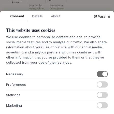
Black
Monocolor:
Monocolor:
Muted white
Olive green
Consent
Details
About
TAMAÑO:
D/L:76 X W:76 X H:40 X Ø:76
This website uses cookies
AÑADIR A LA CESTA
We use cookies to personalise content and ads, to provide
social media features and to analyse our traffic. We also share
Pedido pendiente aprox. 9-21 días de plazo
information about your use of our site with our social media,
Te lo conseguimos
de entrega
advertising and analytics partners who may combine it with
other information that you’ve provided to them or that they’ve
collected from your use of their services.
Necessary
+
DESCRIPCIÓN
Preferences
La mesa Edge Tray Table Ø76 de
HOUE
es un mueble
hermoso y funcional, diseñado por Roee Magdassi. La
Statistics
mesa está fabricada íntegramente en metal con
recubrimiento en polvo, un material robusto que
Marketing
proporciona una superficie uniforme y resistente al
desgaste tanto en el tablero, como en el asa integrada en