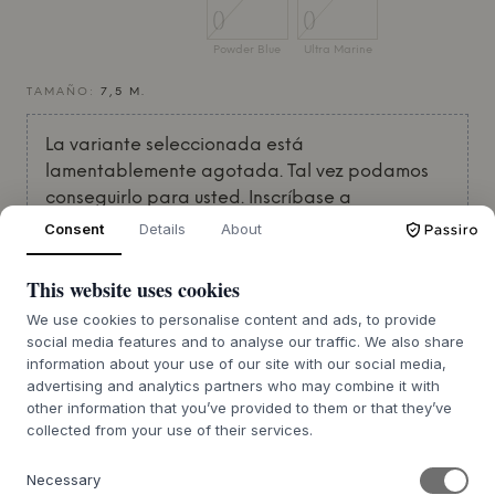
Powder Blue
Ultra Marine
TAMAÑO:
7,5 M.
La variante seleccionada está
lamentablemente agotada. Tal vez podamos
conseguirlo para usted. Inscríbase a
continuación para que le avisemos si volvemos
Consent
Details
About
a tenerlo en stock.
This website uses cookies
Correo electrónico
We use cookies to personalise content and ads, to provide
social media features and to analyse our traffic. We also share
information about your use of our site with our social media,
advertising and analytics partners who may combine it with
AVÍSAME
other information that you’ve provided to them or that they’ve
collected from your use of their services.
Inspírate
Necessary