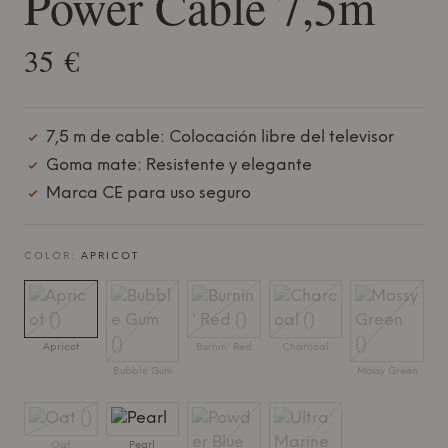
Power Cable 7,5m
35 €
7,5 m de cable: Colocación libre del televisor
Goma mate: Resistente y elegante
Marca CE para uso seguro
COLOR:
APRICOT
Apricot
Burnin' Red
Charcoal
Bubble Gum
Mossy Green
Oat
Pearl