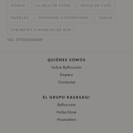
HOGAR
LA SALA DE ESTAR
MESAS DE CAFÉ
MUEBLES
NORMANN COPENHAGEN
TABLAS
TABURETES Y MUEBLES DE BAR
SKU: 5715396088369
QUIÉNES SOMOS
Sobre Byflou.com
Empleo
Contactar
EL GRUPO KASASAGI
Byflou.com
Hollys Store
Houmøllers