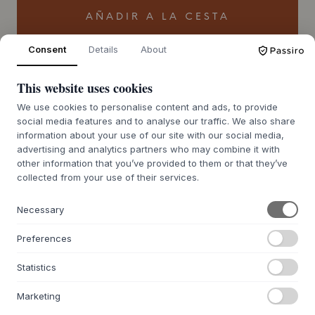
AÑADIR A LA CESTA
Consent
Details
About
7-14 días de plazo de entrega
Te lo conseguimos
This website uses cookies
We use cookies to personalise content and ads, to provide
social media features and to analyse our traffic. We also share
+
DESCRIPCIÓN
information about your use of our site with our social media,
advertising and analytics partners who may combine it with
El Rul Trolley de
Normann Copenhagen
es un testimonio
other information that you’ve provided to them or that they’ve
del diseño escandinavo discreto. Creado por el diseñador
collected from your use of their services.
danés Simon Legald, este carrito combina acero con
recubrimiento en polvo y MDF en una construcción
Necessary
elegante. La estructura se presenta esbelta y delicada con
un acabado monocromático mate, que subraya la calidad
Preferences
sólida y la estética atemporal. Las bandejas extraíbles
ofrecen flexibilidad, mientras que las cuatro ruedas – dos
Statistics
más pequeñas para una rotación ágil y dos más grandes
en la parte trasera – facilitan el movimiento y la
Marketing
colocación del mueble.