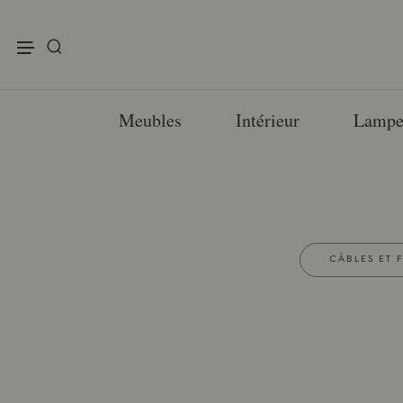
enu
Meubles
Intérieur
Lampe
CÂBLES ET F