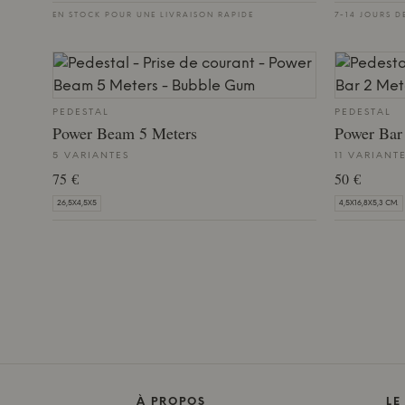
EN STOCK POUR UNE LIVRAISON RAPIDE
7-14 JOURS D
PEDESTAL
PEDESTAL
Power Beam 5 Meters
Power Bar
5 VARIANTES
11 VARIANT
75 €
50 €
26,5X4,5X5
4,5X16,8X5,3 CM.
À PROPOS
LE