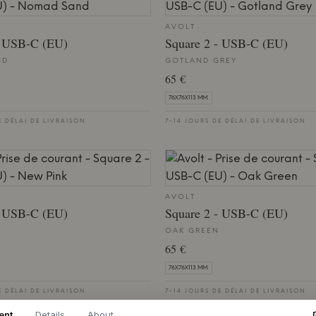
AVOLT
- USB-C (EU)
Square 2 - USB-C (EU)
ND
GOTLAND GREY
65 €
76X76X113 MM.
E DÉLAI DE LIVRAISON
7-14 JOURS DE DÉLAI DE LIVRAISON
AVOLT
- USB-C (EU)
Square 2 - USB-C (EU)
OAK GREEN
65 €
76X76X113 MM.
E DÉLAI DE LIVRAISON
7-14 JOURS DE DÉLAI DE LIVRAISON
ent
Details
About