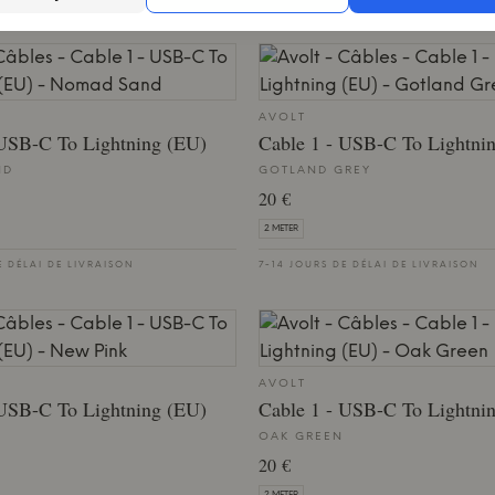
AVOLT
 USB-C To Lightning (EU)
Cable 1 - USB-C To Lightni
ND
GOTLAND GREY
20 €
2 METER
E DÉLAI DE LIVRAISON
7-14 JOURS DE DÉLAI DE LIVRAISON
AVOLT
 USB-C To Lightning (EU)
Cable 1 - USB-C To Lightni
OAK GREEN
20 €
2 METER