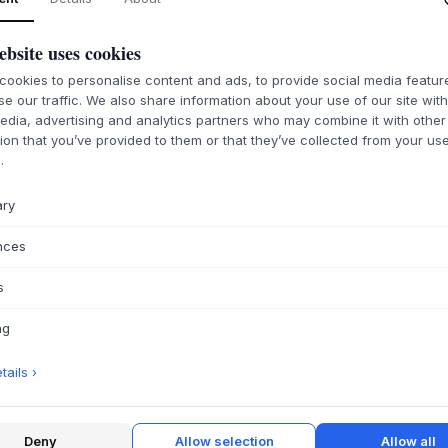
ebsite uses cookies
AVOLT
ookies to personalise content and ads, to provide social media featu
 USB-C to USB-C (EU)
Cable 1 - USB-C to USB-C 
se our traffic. We also share information about your use of our site wit
edia, advertising and analytics partners who may combine it with other
 BLACK
GOTLAND GREY
ion that you’ve provided to them or that they’ve collected from your use
20 €
.
2 METER
ary
E DÉLAI DE LIVRAISON
7-14 JOURS DE DÉLAI DE LIVRAISON
nces
s
AVOLT
ng
 USB-C to USB-C (EU)
Cable 1 - USB-C to USB-C 
RED
NEW PINK
ails ›
20 €
2 METER
Deny
Allow selection
Allow all
E DÉLAI DE LIVRAISON
7-14 JOURS DE DÉLAI DE LIVRAISON