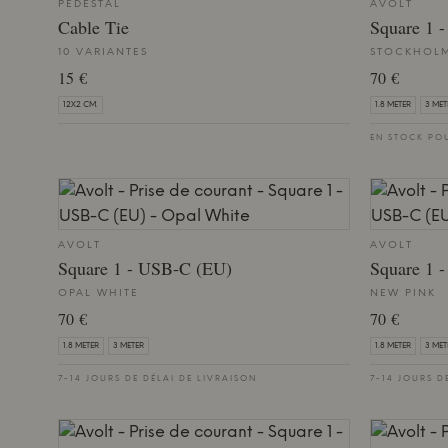
PEDESTAL
AVOLT
Cable Tie
Square 1 
10 VARIANTES
STOCKHOLM
15 €
70 €
12X2 CM.
1.8 METER
3 MET
EN STOCK PO
AVOLT
AVOLT
Square 1 - USB-C (EU)
Square 1 
OPAL WHITE
NEW PINK
70 €
70 €
1.8 METER
3 METER
1.8 METER
3 MET
7-14 JOURS DE DÉLAI DE LIVRAISON
7-14 JOURS D