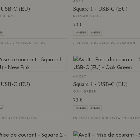
AVOLT
- USB-C (EU)
Square 1 - USB-C (EU)
 BLACK
NOMAD SAND
70 €
ER
1.8 METER
3 METER
UR UNE LIVRAISON RAPIDE
7-14 JOURS DE DÉLAI DE LIVRAISON
AVOLT
- USB-C (EU)
Square 1 - USB-C (EU)
OAK GREEN
70 €
ER
1.8 METER
3 METER
E DÉLAI DE LIVRAISON
EN STOCK POUR UNE LIVRAISON RAPI