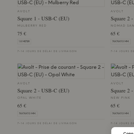
AVOLT
AVOLT
Square 1 - USB-C (EU)
Square 2 
MULBERRY RED
NOMAD SA
75 €
65 €
1.8 METER
76X76X113 MM.
7-14 JOURS DE DÉLAI DE LIVRAISON
7-14 JOURS D
AVOLT
AVOLT
Square 2 - USB-C (EU)
Square 2 
OPAL WHITE
NEW PINK
65 €
65 €
76X76X113 MM.
76X76X113 MM.
7-14 JOURS DE DÉLAI DE LIVRAISON
7-14 JOURS D
Cons