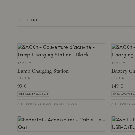
FILTRE
SACKIT
SACKIT
Lamp Charging Station
Battery Ch
BLACK
BLACK
99 €
149 €
H3.6 X L29.8 X W29.8 CM
H7.8 X L20 X W15 
7-14 JOURS DE DÉLAI DE LIVRAISON
7-14 JOURS D