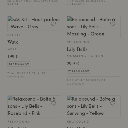
EN STOCK POUR UNE LIVRAISON
7-14 JOURS DE DÉLAI DE
RAPIDE
LIVRAISON
SACKIT
Wave
RELAXOUND
Lily Bells
GREY
199 €
MOSSLING - GREEN
29,9 €
6.5 X 65 X 12.3 CM
W: 5,5 X H: 6,8 CM
7-14 JOURS DE DÉLAI DE
LIVRAISON
7-14 JOURS DE DÉLAI DE
LIVRAISON
RELAXOUND
RELAXOUND