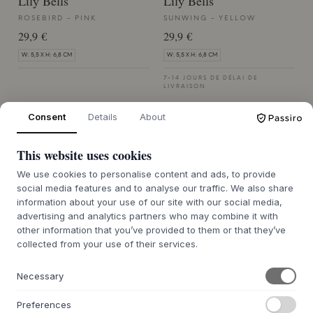
Lily Bells
Lily Bells
ROSEBIRD - PINK
SUNWING - YELLOW
29,9 €
29,9 €
W: 5,5 X H: 6,8 CM
W: 5,5 X H: 6,8 CM
7-14 JOURS DE DÉLAI DE
LIVRAISON
Consent
Details
About
This website uses cookies
We use cookies to personalise content and ads, to provide
RELAXOUND
RELAXOUND
social media features and to analyse our traffic. We also share
Birdybox
Birdybox
information about your use of our site with our social media,
DARK OAK
GOLDEN BRASS
advertising and analytics partners who may combine it with
59 €
69 €
other information that you’ve provided to them or that they’ve
collected from your use of their services.
W7,5 X H12,6 X D2,6 CM
W7,5 X H12,6 X D2,6 CM
7-14 JOURS DE DÉLAI DE
7-14 JOURS DE DÉLAI DE
Necessary
LIVRAISON
LIVRAISON
Preferences