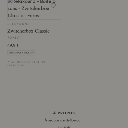
RELAXOUND
Zwitcherbox Classic
FOREST
49,9 €
W11 X H14,5 X D3,5 CM
7-14 JOURS DE DÉLAI DE
LIVRAISON
À PROPOS
À propos de Byflou.com
Emplois