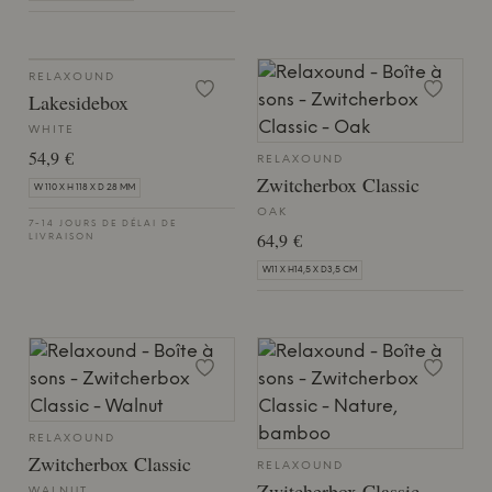
RELAXOUND
Lakesidebox
WHITE
54,9 €
RELAXOUND
Zwitcherbox Classic
W 110 X H 118 X D 28 MM
OAK
7-14 JOURS DE DÉLAI DE
64,9 €
LIVRAISON
W11 X H14,5 X D3,5 CM
RELAXOUND
Zwitcherbox Classic
RELAXOUND
Zwitcherbox Classic
WALNUT