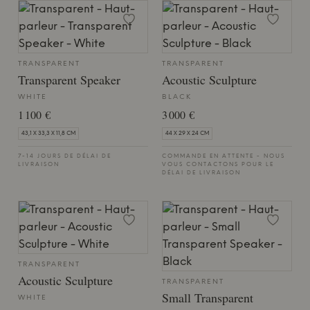
TRANSPARENT
TRANSPARENT
Transparent Speaker
Acoustic Sculpture
WHITE
BLACK
1 100 €
3 000 €
43,1 X 33,3 X 11,8 CM
44 X 29 X 24 CM
7-14 JOURS DE DÉLAI DE
COMMANDE EN ATTENTE - NOUS
LIVRAISON
VOUS CONTACTONS POUR LE
DÉLAI DE LIVRAISON
TRANSPARENT
Acoustic Sculpture
TRANSPARENT
Small Transparent
WHITE