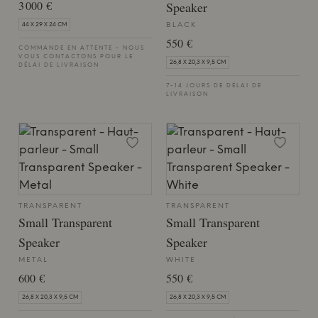
3 000 €
Speaker
BLACK
44 X 29 X 24 CM
550 €
COMMANDE EN ATTENTE - NOUS
VOUS CONTACTONS POUR LE
26,8 X 20,3 X 9,5 CM
DÉLAI DE LIVRAISON
7-14 JOURS DE DÉLAI DE
LIVRAISON
TRANSPARENT
TRANSPARENT
Small Transparent
Small Transparent
Speaker
Speaker
METAL
WHITE
600 €
550 €
26,8 X 20,3 X 9,5 CM
26,8 X 20,3 X 9,5 CM