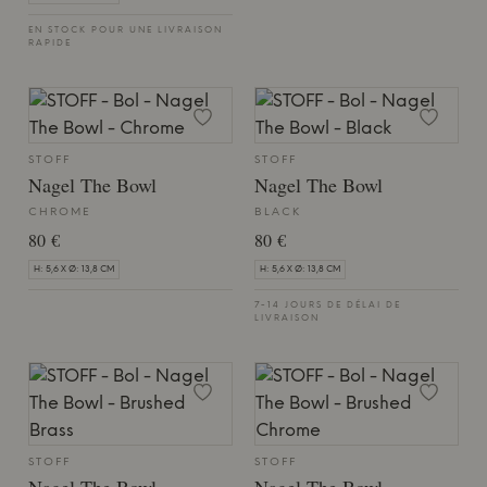
EN STOCK POUR UNE LIVRAISON
RAPIDE
STOFF
STOFF
Nagel The Bowl
Nagel The Bowl
CHROME
BLACK
80 €
80 €
H: 5,6 X Ø: 13,8 CM
H: 5,6 X Ø: 13,8 CM
7-14 JOURS DE DÉLAI DE
LIVRAISON
STOFF
STOFF