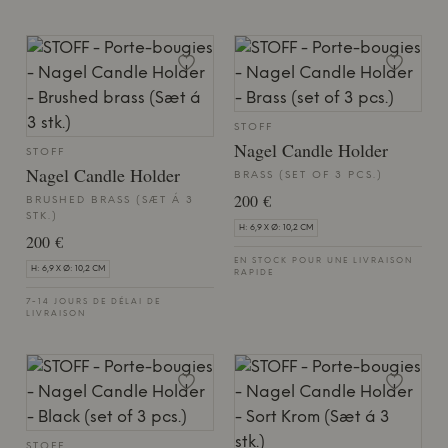
STOFF
Nagel Candle Holder
STOFF
Nagel Candle Holder
BRASS (SET OF 3 PCS.)
200 €
BRUSHED BRASS (SÆT Á 3
STK.)
H: 6,9 X Ø: 10,2 CM
200 €
EN STOCK POUR UNE LIVRAISON
H: 6,9 X Ø: 10,2 CM
RAPIDE
7-14 JOURS DE DÉLAI DE
LIVRAISON
STOFF