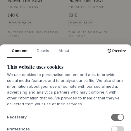
Nagel The Bowl
Nagel The Bowl
BRUSHED BRASS
BRUSHED CHROME
140 €
80 €
H: 5,6 X Ø: 13,8 CM
H: 5,6 X Ø: 13,8 CM
EN STOCK POUR UNE LIVRAISON
7-14 JOURS DE DÉLAI DE
RAPIDE
LIVRAISON
Consent
Details
About
This website uses cookies
We use cookies to personalise content and ads, to provide
STOFF
STOFF
Nagel The Bowl
Nagel Floor Stand
social media features and to analyse our traffic. We also share
information about your use of our site with our social media,
BRONZED BRASS
CHROME
advertising and analytics partners who may combine it with
140 €
215 €
other information that you’ve provided to them or that they’ve
collected from your use of their services.
H: 5,6 X Ø: 13,8 CM
H: 70 X Ø: 25 CM
EN STOCK POUR UNE LIVRAISON
7-14 JOURS DE DÉLAI DE
Necessary
RAPIDE
LIVRAISON
Preferences