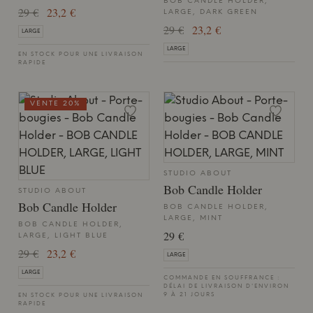
BOB CANDLE HOLDER,
29 €
23,2 €
LARGE, DARK GREEN
29 €
23,2 €
LARGE
LARGE
EN STOCK POUR UNE LIVRAISON
RAPIDE
VENTE 20%
STUDIO ABOUT
Bob Candle Holder
STUDIO ABOUT
Bob Candle Holder
BOB CANDLE HOLDER,
LARGE, MINT
BOB CANDLE HOLDER,
29 €
LARGE, LIGHT BLUE
29 €
23,2 €
LARGE
LARGE
COMMANDE EN SOUFFRANCE :
DÉLAI DE LIVRAISON D'ENVIRON
9 À 21 JOURS
EN STOCK POUR UNE LIVRAISON
RAPIDE