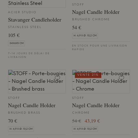
STOFF
Nagel Candle Holder
ACIER STUDIO
Stavanger Candleholder
BRUSHED CHROME
54 €
STAINLESS STEEL
105 €
H: 6,9 X Ø: 10,2 CM
34X6X5 CM
EN STOCK POUR UNE LIVRAISON
RAPIDE
7-14 JOURS DE DÉLAI DE
LIVRAISON
VENTE 21%
STOFF
STOFF
Nagel Candle Holder
Nagel Candle Holder
BRUSHED BRASS
CHROME
70 €
54 €
43,19 €
H: 6,9 X Ø: 10,2 CM
H: 6,9 X Ø: 10,2 CM