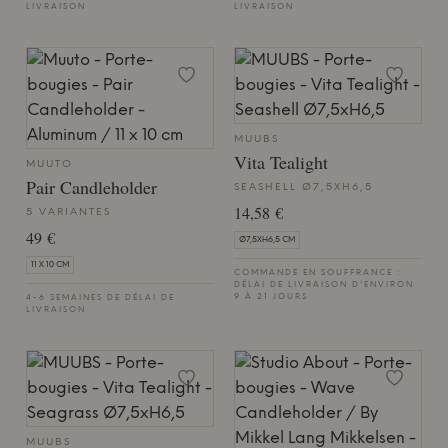
LIVRAISON
LIVRAISON
MUUBS
Vita Tealight
MUUTO
Pair Candleholder
SEASHELL Ø7,5XH6,5
14,58 €
5 VARIANTES
49 €
Ø7,5XH6,5 CM
11 X 10 CM
COMMANDE EN SOUFFRANCE :
DÉLAI DE LIVRAISON D'ENVIRON
9 À 21 JOURS
4-6 SEMAINES DE DÉLAI DE
LIVRAISON
MUUBS