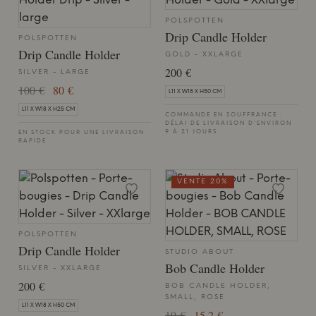
POLSPOTTEN
Drip Candle Holder
POLSPOTTEN
Drip Candle Holder
GOLD - XXLARGE
200 €
SILVER - LARGE
100 €
80 €
L11 X W18 X H50 CM
L11 X W18 X H25 CM
COMMANDE EN SOUFFRANCE :
DÉLAI DE LIVRAISON D'ENVIRON
9 À 21 JOURS
EN STOCK POUR UNE LIVRAISON
RAPIDE
VENTE 20%
POLSPOTTEN
Drip Candle Holder
STUDIO ABOUT
Bob Candle Holder
SILVER - XXLARGE
200 €
BOB CANDLE HOLDER,
SMALL, ROSE
L11 X W18 X H50 CM
19 €
15,2 €