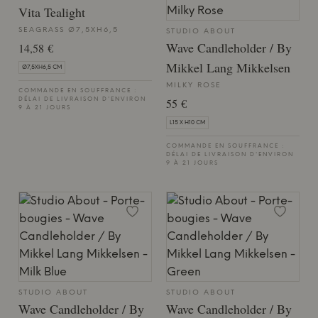
Vita Tealight
SEAGRASS Ø7,5XH6,5
STUDIO ABOUT
Wave Candleholder / By
14,58 €
Mikkel Lang Mikkelsen
Ø7,5XH6,5 CM
MILKY ROSE
COMMANDE EN SOUFFRANCE :
55 €
DÉLAI DE LIVRAISON D'ENVIRON
9 À 21 JOURS
L15 X H10 CM
COMMANDE EN SOUFFRANCE :
DÉLAI DE LIVRAISON D'ENVIRON
9 À 21 JOURS
STUDIO ABOUT
STUDIO ABOUT
Wave Candleholder / By
Wave Candleholder / By