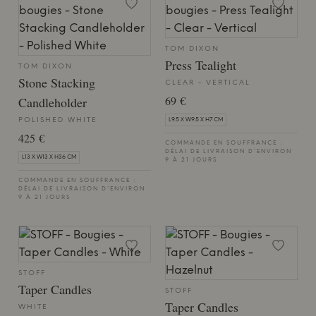
TOM DIXON
Press Tealight
TOM DIXON
Stone Stacking
CLEAR - VERTICAL
69 €
Candleholder
POLISHED WHITE
L9.5 X W9.5 X H7 CM
425 €
COMMANDE EN SOUFFRANCE :
DÉLAI DE LIVRAISON D'ENVIRON
L13 X W13 X H36 CM
9 À 21 JOURS
COMMANDE EN SOUFFRANCE :
DÉLAI DE LIVRAISON D'ENVIRON
9 À 21 JOURS
STOFF
Taper Candles
STOFF
Taper Candles
WHITE