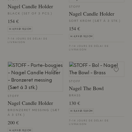
Nagel Candle Holder
STOFF
Nagel Candle Holder
BLACK (SET OF 3 PCS.)
154 €
SORT KROM (SÆT Á 3 STK.)
154 €
H: 6,9 X Ø: 10,2 CM
H: 6,9 X Ø: 10,2 CM
7-14 JOURS DE DÉLAI DE
LIVRAISON
7-14 JOURS DE DÉLAI DE
LIVRAISON
STOFF
Nagel The Bowl
BRASS
STOFF
Nagel Candle Holder
130 €
BRONZERET MESSING (SÆT
H: 5,6 X Ø: 13,8 CM
Á 3 STK.)
200 €
7-14 JOURS DE DÉLAI DE
LIVRAISON
H: 6,9 X Ø: 10,2 CM