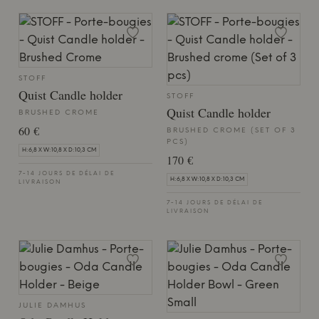
STOFF
Quist Candle holder
STOFF
Quist Candle holder
BRUSHED CROME
60 €
BRUSHED CROME (SET OF 3
PCS)
H:6,8 X W:10,8 X D:10,3 CM
170 €
7-14 JOURS DE DÉLAI DE
H:6,8 X W:10,8 X D:10,3 CM
LIVRAISON
7-14 JOURS DE DÉLAI DE
LIVRAISON
JULIE DAMHUS