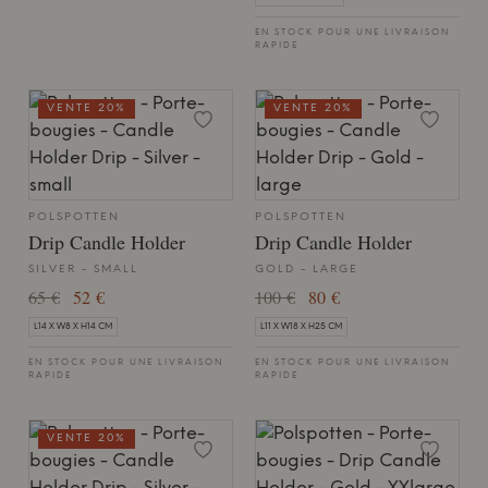
EN STOCK POUR UNE LIVRAISON
RAPIDE
VENTE 20%
VENTE 20%
POLSPOTTEN
POLSPOTTEN
Drip Candle Holder
Drip Candle Holder
SILVER - SMALL
GOLD - LARGE
65 €
52 €
100 €
80 €
L14 X W8 X H14 CM
L11 X W18 X H25 CM
EN STOCK POUR UNE LIVRAISON
EN STOCK POUR UNE LIVRAISON
RAPIDE
RAPIDE
VENTE 20%