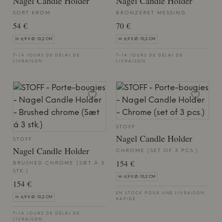
Nagel Candle Holder
Nagel Candle Holder
SORT KROM
BRONZERET MESSING
54 €
70 €
H: 6,9 X Ø: 10,2 CM
H: 6,9 X Ø: 10,2 CM
7-14 JOURS DE DÉLAI DE
7-14 JOURS DE DÉLAI DE
LIVRAISON
LIVRAISON
STOFF
Nagel Candle Holder
STOFF
Nagel Candle Holder
CHROME (SET OF 3 PCS.)
154 €
BRUSHED CHROME (SÆT Á 3
STK.)
H: 6,9 X Ø: 10,2 CM
154 €
EN STOCK POUR UNE LIVRAISON
H: 6,9 X Ø: 10,2 CM
RAPIDE
7-14 JOURS DE DÉLAI DE
LIVRAISON