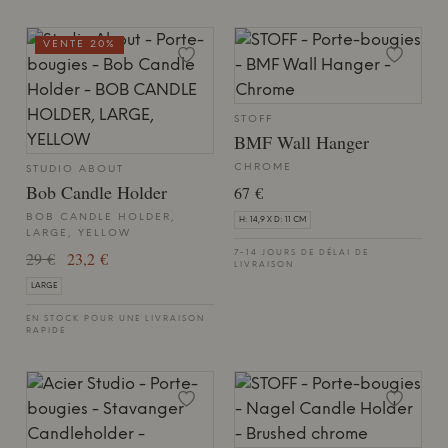
VENTE 20%
STOFF
BMF Wall Hanger
CHROME
STUDIO ABOUT
Bob Candle Holder
67 €
BOB CANDLE HOLDER,
H: 14,9 X D: 11 CM
LARGE, YELLOW
29 €
23,2 €
7-14 JOURS DE DÉLAI DE
LIVRAISON
LARGE
EN STOCK POUR UNE LIVRAISON
RAPIDE