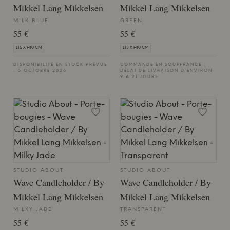
Mikkel Lang Mikkelsen
Mikkel Lang Mikkelsen
MILK BLUE
GREEN
55 €
55 €
L15 X H10 CM
L15 X H10 CM
DISPONIBILITÉ EN STOCK PRÉVUE
COMMANDE EN SOUFFRANCE :
: 5 OCTOBRE 2026
DÉLAI DE LIVRAISON D'ENVIRON
9 À 21 JOURS
STUDIO ABOUT
STUDIO ABOUT
Wave Candleholder / By
Wave Candleholder / By
Mikkel Lang Mikkelsen
Mikkel Lang Mikkelsen
MILKY JADE
TRANSPARENT
55 €
55 €