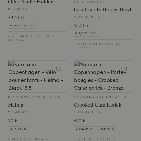
Oda Candle Holder
JULIE DAMHUS
Oda Candle Holder Bowl
5 VARIANTES
33,44 €
5 VARIANTES
53,51 €
H: 5-6 X D: 9-10 CM
H: 2,5 X D: 14 CM
4-6 SEMAINES DE DÉLAI DE
LIVRAISON
4-6 SEMAINES DE DÉLAI DE
LIVRAISON
NORMANN COPENHAGEN
NORMANN COPENHAGEN
Heima
Crooked Candlestick
2 VARIANTES
4 VARIANTES
70 €
670 €
20.4X13.8X13.2
12.8X22.5X13.7
13.5X24.5X18
7-14 JOURS DE DÉLAI DE
7-14 JOURS DE DÉLAI DE