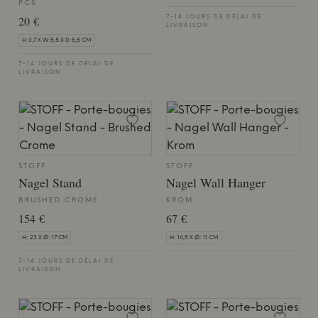
PCS
20 €
7-14 JOURS DE DÉLAI DE
LIVRAISON
H:3,7 X W:5,5 X D:5,5 CM
7-14 JOURS DE DÉLAI DE
LIVRAISON
STOFF
STOFF
Nagel Stand
Nagel Wall Hanger
BRUSHED CROME
KROM
154 €
67 €
H: 23 X Ø: 17 CM
H: 14,5 X Ø: 11 CM
7-14 JOURS DE DÉLAI DE
LIVRAISON