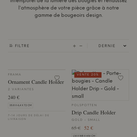
intemporel de la lumière des bougies et rehaussez
l'atmosphère de votre pièce grâce à notre
gamme de bougeoirs design.
FILTRE
FRAMA
VENTE 20%
Ornament Candle Holder
2 VARIANTES
240 €
POLSPOTTEN
35.8 X 4,4 X 7.2 CM
Drip Candle Holder
7-14 JOURS DE DÉLAI DE
LIVRAISON
GOLD - SMALL
65 €
52 €
L14 X W8 X H14 CM