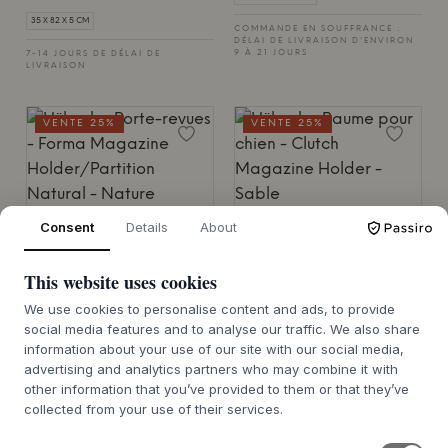
35 X 82 X 5 CM
COMMANDE EN SOUFFRANCE :
DÉLAI DE LIVRAISON D'ENVIRON
9 À 21 JOURS
7-14 JOURS DE DÉLAI DE
LIVRAISON
VENTE 25%
VENTE 25%
HÜBSCH
HÜBSCH
Consent
Details
About
Forma Magazine
Clutch Magazine Holder
Holder/Partition Natural
SABLE
This website uses cookies
41 €
30,75 €
NATURE
We use cookies to personalise content and ads, to provide
480 €
360 €
15 X 7 X H7 CM
social media features and to analyse our traffic. We also share
information about your use of our site with our social media,
88 X 40 X H142 CM
7-14 JOURS DE DÉLAI DE
advertising and analytics partners who may combine it with
LIVRAISON
other information that you’ve provided to them or that they’ve
collected from your use of their services.
VENTE 25%