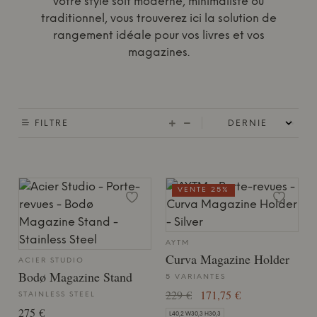
votre style soit moderne, minimaliste ou
traditionnel, vous trouverez ici la solution de
rangement idéale pour vos livres et vos
magazines.
FILTRE
VENTE 25%
AYTM
Curva Magazine Holder
ACIER STUDIO
Bodø Magazine Stand
5 VARIANTES
229 €
171,75 €
STAINLESS STEEL
275 €
L40,2 W30,3 H30,3