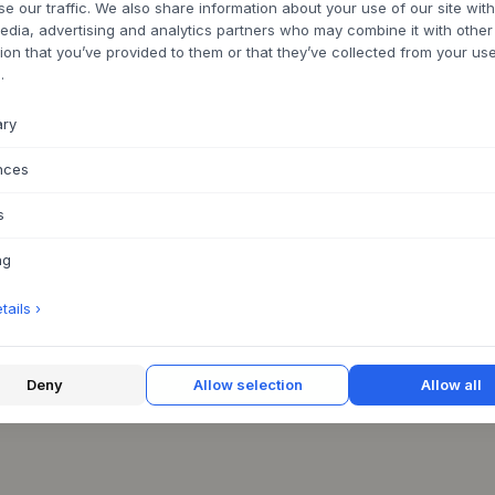
se our traffic. We also share information about your use of our site wit
UR UNE LIVRAISON RAPIDE
EN STOCK POUR UNE LIVRAISON RAPI
edia, advertising and analytics partners who may combine it with other
ion that you’ve provided to them or that they’ve collected from your use
.
VENTE 25%
 Ball
ary
5XH23
HOUSE DOCTOR
Wall Art Hdfold
nces
WHITE/OFF WHITE
94,95 €
71,21 €
s
 SOUFFRANCE : DÉLAI DE LIVRAISON
À 21 JOURS
W25 CM X H46 CM X D8.5 CM
ng
DISPONIBILITÉ EN STOCK PRÉVUE : 2
2026
ails ›
Deny
Allow selection
Allow all