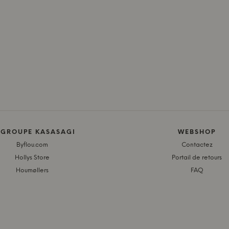
 GROUPE KASASAGI
WEBSHOP
Byflou.com
Contactez
Hollys Store
Portail de retours
Houmøllers
FAQ