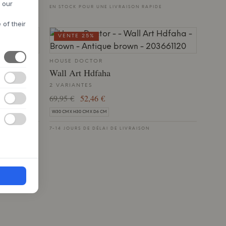
h our
DE
EN STOCK POUR UNE LIVRAISON RAPIDE
 of their
VENTE 25%
HOUSE DOCTOR
Wall Art Hdfaha
2 VARIANTES
69,95 €
52,46 €
W30 CM X H30 CM X D6 CM
7 NOVEMBRE
7-14 JOURS DE DÉLAI DE LIVRAISON