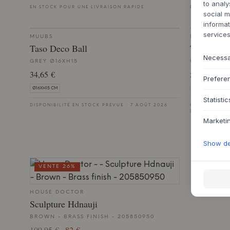
to analy
EN STOCK POUR UNE LIVRAISON RAPIDE
EN STOCK PO
social m
informat
services
MUUBS
MUUBS
Taso Deco Ball
Taso Deco
Necess
GREY Ø16XH15
GREY Ø24,
34,65 €
53,38 €
Prefere
Ø16XH15 CM
Ø24,5XH23 CM
Statistic
DISPONIBILITÉ EN STOCK PRÉVUE : 7 AOÛT 2026
COMMANDE EN
D'ENVIRON 9 
Marketi
Show det
VENTE 26%
HOUSE DOCTOR
Sculpture Hdnauji
BROWN - BRASS FINISH - 205850950
109,95 €
82 €