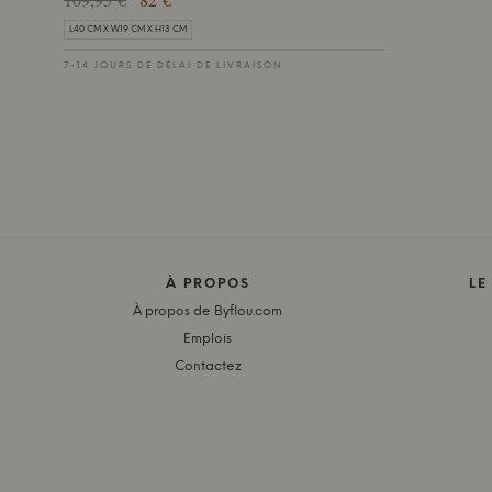
L40 CM X W19 CM X H13 CM
7-14 JOURS DE DÉLAI DE LIVRAISON
À PROPOS
LE
À propos de Byflou.com
Emplois
Contactez