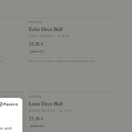
MUUBS
Echo Deco Ball
GREY Ø6XH6 - 2 PCS.
25,28 €
Ø6XH6 CM
DE
EN STOCK POUR UNE LIVRAISON RAPIDE
MUUBS
Luna Deco Ball
BEIGE Ø6XH6 - 2 PCS.
25,28 €
Ø6XH6 CM
res and