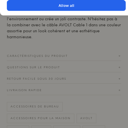
pour alimenter des lampes et d'autres équipements. La
Allow all
Square 2 est disponible dans une large gamme de
couleurs, permettant de choisir une teinte qui se fond dans
l'environnement ou crée un joli contraste. N'hésitez pas à
la combiner avec le câble AVOLT Cable 1 dans une couleur
assortie pour un look cohérent et une esthétique
harmonieuse.
CARACTÉRISTIQUES DU PRODUIT
+
QUESTIONS SUR LE PRODUIT
+
RETOUR FACILE SOUS 30 JOURS
+
LIVRAISON RAPIDE
+
ACCESSOIRES DE BUREAU
ACCESSOIRES POUR LA MAISON
AVOLT