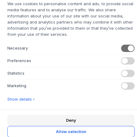
We use cookies to personalise content and ads, to provide social
7-14 jours de délai de livraison
media features and to analyse our traffic. We also share
information about your use of our site with our social media,
advertising and analytics partners who may combine it with other
information that you’ve provided to them or that they’ve collected
from your use of their services.
+
DESCRIPTION
AVOLT Square 2 – USB-C est une multiprise élégante et
Necessary
compacte qui s'intègre harmonieusement dans n'importe
quelle pièce. Conçue par Johan Runströmer et Viktor
Preferences
Lundberg, elle présente une silhouette rectangulaire
épurée en plastique robuste, prolongeant discrètement la
Statistics
prise murale. Son design mural élimine les câbles visibles
et crée une impression de calme, transformant une
Marketing
nécessité pratique en un élément de design conscient. La
Square 2 apporte une touche d'élégance scandinave
Show details ›
discrète.
Cet élément de design fonctionnel s'intègre parfaitement
dans de nombreuses pièces de la maison – de la cuisine au
Deny
bureau ou près du lit. Utilisez-la pour charger vos appareils
Allow selection
directement depuis le mur via les ports USB-C intégrés ou