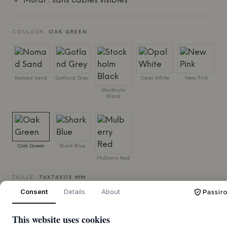
Mural : sans câbles visibles
COULEUR:
OAK GREEN
Nomad Sand
Gotland Grey
Opal White
New Pink
Stockholm
Black
Oak Green
Shark Blue
Mulberry Red
TAILLE:
76X76X113 MM.
Consent
Details
About
AJOUTER AU PANIER
This website uses cookies