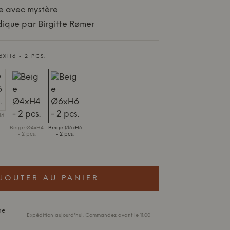
re avec mystère
ique par Birgitte Rømer
6XH6 - 2 PCS.
H6
Beige Ø4xH4
Beige Ø6xH6
- 2 pcs.
- 2 pcs.
JOUTER AU PANIER
ne
Expédition aujourd'hui. Commandez avant le 11.00