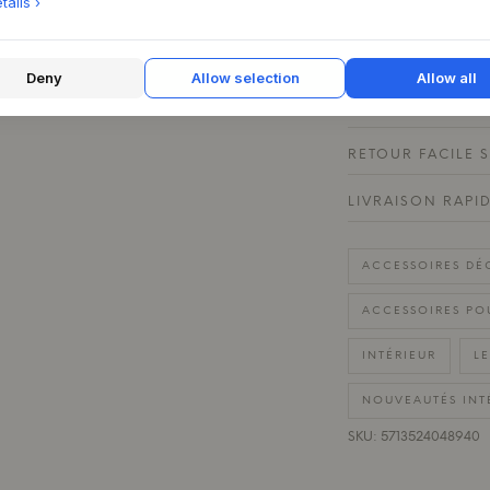
ails ›
CARACTÉRISTIQU
Deny
Allow selection
Allow all
QUESTIONS SUR 
RETOUR FACILE 
LIVRAISON RAPI
ACCESSOIRES DÉ
ACCESSOIRES PO
INTÉRIEUR
L
NOUVEAUTÉS INT
SKU: 5713524048940