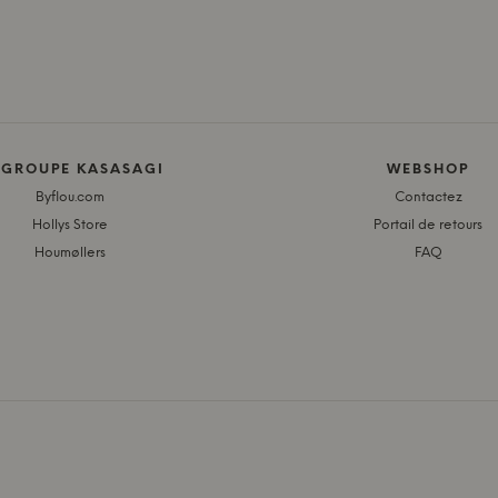
 GROUPE KASASAGI
WEBSHOP
Byflou.com
Contactez
Hollys Store
Portail de retours
Houmøllers
FAQ