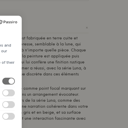
+
 de
MUUBS
est fabriquée en terre cuite et
ce enchanteresse, semblable à la lune, qui
res and
de mystère à n'importe quelle pièce. Chaque
h our
 à la main, la peinture est appliquée puis
 of their
 gaz, ce qui lui confère une finition rustique
 Birgitte Rømer a réussi, avec la série Luna, à
nce nordique discrète dans ces éléments
ll Luna seule comme point focal marquant sur
tégrez-la dans un arrangement évocateur.
tres éléments de la série Luna, comme des
pour créer une narration cohérente dans votre
disponible en gris et en beige, et sa surface
oucher, créant une interaction fascinante avec
re.