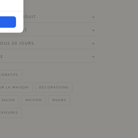
ES DU PRODUIT
+
LE PRODUIT
+
SOUS 30 JOURS
+
DE
+
CORATIFS
UR LA MAISON
DÉCORATIONS
E SALON
MAISON
MUUBS
ÉRIEURES