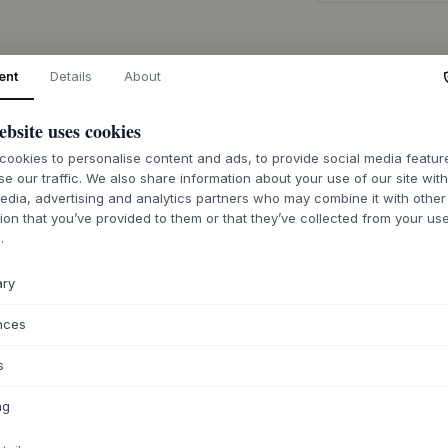
ent
Details
About
DESCRIPTION
ebsite uses cookies
La Deco Ball Luna
présente une surfa
ookies to personalise content and ads, to provide social media featu
ajoute une touche 
se our traffic. We also share information about your use of our site wit
edia, advertising and analytics partners who may combine it with other
boule est fabriquée
ion that you’ve provided to them or that they’ve collected from your use
cuite à la flamme de
.
unique. La designer
capturer une éléga
sculpturaux.
ary
Utilisez la Deco Ba
nces
une étagère, ou in
Associez-la à d'au
s
vases ou des bols, 
intérieur. Elle est 
ng
tactile invite au t
la lumière et l'omb