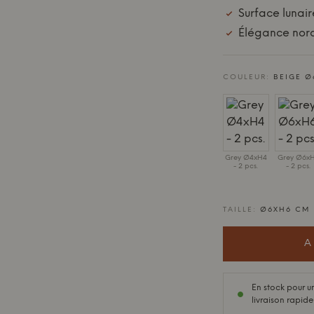
Surface lunai
Élégance nord
COULEUR:
BEIGE Ø
Grey Ø4xH4
Grey Ø6x
- 2 pcs.
- 2 pcs.
TAILLE:
Ø6XH6 CM
A
En stock pour u
livraison rapide