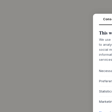
Cons
This w
We use c
to analy
social m
informat
services
Necess
Prefere
Statistic
Marketi