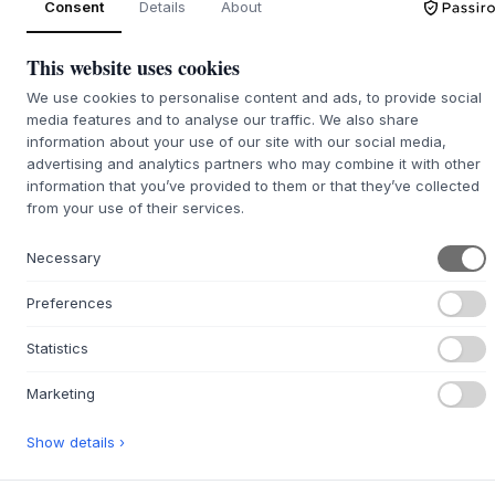
Consent
Details
About
La platine est livrée avec une tête de lecture pré-
assemblée du danois Ortofon (OM5E), connue pour ses
This website uses cookies
performances fiables et son son clair. L'aiguille diamantée
We use cookies to personalise content and ads, to provide social
elliptique reproduit la musique avec finesse et détail, vous
media features and to analyse our traffic. We also share
offrant une expérience authentique et chaleureuse du
information about your use of our site with our social media,
vinyle.
advertising and analytics partners who may combine it with other
La platine transparente n'est pas seulement une source
information that you’ve provided to them or that they’ve collected
sonore, c'est aussi un objet design qui s'intègre
from your use of their services.
naturellement dans les maisons modernes. Elle combine le
meilleur de la tradition analogique avec une esthétique
Necessary
contemporaine et une grande facilité d'utilisation. Une
platine pour ceux qui veulent profiter de la musique dans
Preferences
sa forme la plus honnête - avec style.
Statistics
Caractéristiques techniques :
Vitesses nominales : 33 ⅓ et 45 tours/minute
Marketing
Variation de la vitesse : 33 : ±0,70% 45 : ±0,60%
Ouïe et flottement : 33 : ±0,25% 45 : ±0,25%
Show details ›
Rapport signal/bruit : ≥ 70dB à 1kHz, 0dB pondéré A