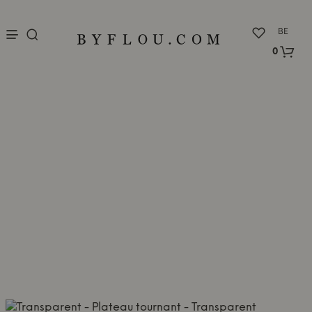
nu
BE
0