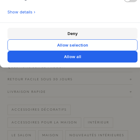
séchées ou laissez-le seul pour un look plus simple.
Show details ›
Dimensions : H : 10 x Ø : 2,4 cm
Matière : laiton massif
Matériau du chrome : Alliage de zinc
Deny
Matériau noir : alliage de zinc avec revêtement en
Allow selection
poudre noir
Allow all
QUESTIONS SUR LE PRODUIT
+
RETOUR FACILE SOUS 30 JOURS
+
LIVRAISON RAPIDE
+
ACCESSOIRES DÉCORATIFS
ACCESSOIRES POUR LA MAISON
INTÉRIEUR
LE SALON
MAISON
NOUVEAUTÉS INTÉRIEURES