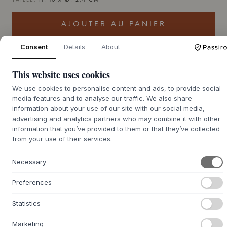
TAILLE:
H: 10 X Ø: 2,4 CM
AJOUTER AU PANIER
Consent
Details
About
En stock pour une livraison rapide
KUN 1 TILBAGE
This website uses cookies
We use cookies to personalise content and ads, to provide social
media features and to analyse our traffic. We also share
information about your use of our site with our social media,
+
DESCRIPTION
advertising and analytics partners who may combine it with other
Le vase
STOFF
Nagel est une extension élégante de
information that you’ve provided to them or that they’ve collected
l'univers de design iconique de
STOFF
Nagel, ajoutant un
from your use of their services.
élément organique et vibrant à l'ensemble sculptural.
Lancé en 2019, le vase est conçu pour s'intégrer aux
Necessary
bougeoirs, au bol et au support, ce qui vous permet de
créer vos propres arrangements uniques.
Preferences
Avec son langage de conception épuré et minimaliste, le
Statistics
vase fonctionne à la fois comme un détail discret et
comme un élément créatif dans votre décoration
Marketing
d'intérieur. Ajoutez des fleurs fraîches, des branches