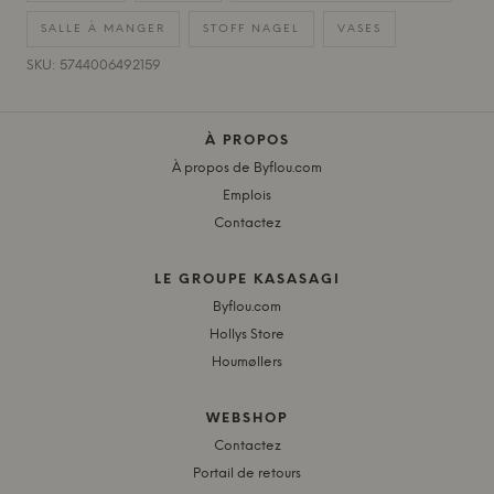
SALLE À MANGER
STOFF NAGEL
VASES
SKU: 5744006492159
À PROPOS
À propos de Byflou.com
Emplois
Contactez
LE GROUPE KASASAGI
Byflou.com
Hollys Store
Houmøllers
WEBSHOP
Contactez
Portail de retours