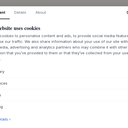
ent
Details
About
DESCRIPTION
L'applique murale 
ebsite uses cookies
la céramiste belge 
de Rêves. La lampe
ookies to personalise content and ads, to provide social media featu
cylindrique simple
se our traffic. We also share information about your use of our site wit
edia, advertising and analytics partners who may combine it with other
céramique. La finit
ion that you’ve provided to them or that they’ve collected from your use
discrète avec de pe
.
unique de chaque p
sculptural serein,
accueillante à la p
ary
L'applique murale J
nces
fois vers le haut e
atmosphérique. Elle
s
créer un coin douil
la seule comme un 
ng
ensemble avec d'au
pour parfaire votre
ails ›
couleurs telles que l
mettent magnifiquem