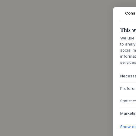
Cons
This w
We use c
to analy
social m
informat
services
Necess
Prefere
Statistic
Marketi
Show det