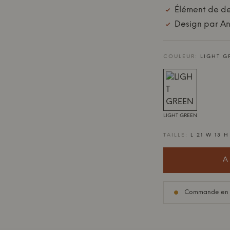
Élément de de
Design par An
COULEUR:
LIGHT G
LIGHT GREEN
TAILLE:
L 21 W 13 
A
Commande en sou