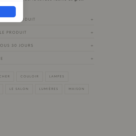
ES DU PRODUIT
+
LE PRODUIT
+
SOUS 30 JOURS
+
DE
+
CHER
COULOIR
LAMPES
LE SALON
LUMIÈRES
MAISON