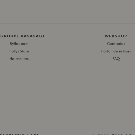
 GROUPE KASASAGI
WEBSHOP
Byflou.com
Contactez
Hollys Store
Portail de retours
Houmøllers
FAQ