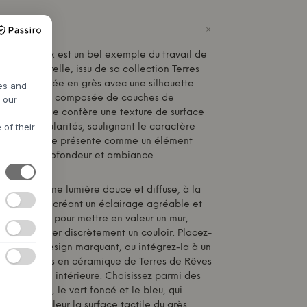
+
Jim de
Serax
est un bel exemple du travail de
Anita Le Grelle, issu de sa collection Terres
 est façonnée en grès avec une silhouette
res and
 et arrondie, composée de couches de
h our
ion artisanale confère une texture de surface
 of their
tites irrégularités, soulignant le caractère
ièce. Elle se présente comme un élément
 apportant profondeur et ambiance
ièce.
im diffuse une lumière douce et diffuse, à la
t vers le bas, créant un éclairage agréable et
 est idéale pour mettre en valeur un mur,
let ou éclairer discrètement un couloir. Placez-
objet de design marquant, ou intégrez-la à un
tres pièces en céramique de Terres de Rêves
 décoration intérieure. Choisissez parmi des
e vert clair, le vert foncé et le bleu, qui
ent en valeur la surface tactile du grès.