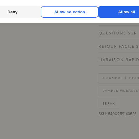
Deny
Allow selection
Allow all
CARACTÉRISTIQU
QUESTIONS SUR 
RETOUR FACILE 
LIVRAISON RAPI
CHAMBRE À COU
LAMPES MURALES
SERAX
SKU: 5400959143523