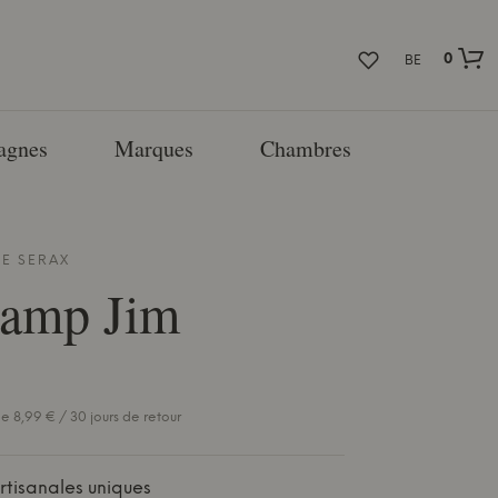
0
BE
agnes
Marques
Chambres
DE
SERAX
Lamp Jim
e 8,99 € / 30 jours de retour
artisanales uniques