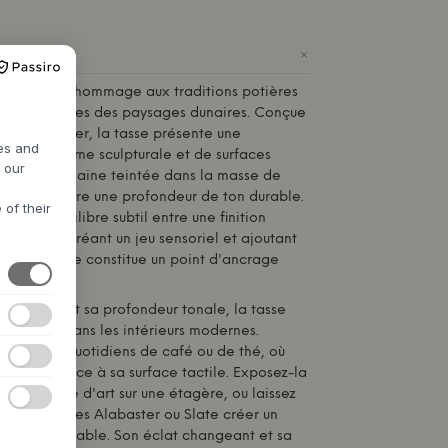
+
erax
est un hommage aux traditions potières
 lignes douces des paysages dunaires. Conçue
lly Wearstler, la tasse présente une
res and
tive de forme sculpturale et de surfaces
h our
ée en porcelaine teintée dans la masse de
atériau assure une profondeur de ton durable.
 of their
te un équilibre subtil entre une finition
rillante, créant un jeu sensoriel et ajoutant
raffinée. Elle constitue un point d'ancrage
 sereine et sa profondeur tonale, la tasse
aitement dans les intérieurs modernes.
s moments quotidiens de café ou de thé, où
érience grâce à sa surface tactile. Exposez-la
tite œuvre d'art sur une étagère, ou laissez
ns les nuances Alabaster ou Slate créer un
eurs sur la table. Son éclat changeant et sa