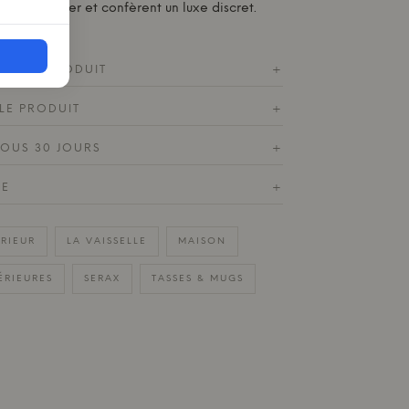
nt au toucher et confèrent un luxe discret.
ES DU PRODUIT
+
LE PRODUIT
+
SOUS 30 JOURS
+
DE
+
ÉRIEUR
LA VAISSELLE
MAISON
ÉRIEURES
SERAX
TASSES & MUGS