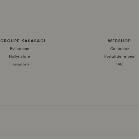
 GROUPE KASASAGI
WEBSHOP
Byflou.com
Contactez
Hollys Store
Portail de retours
Houmøllers
FAQ