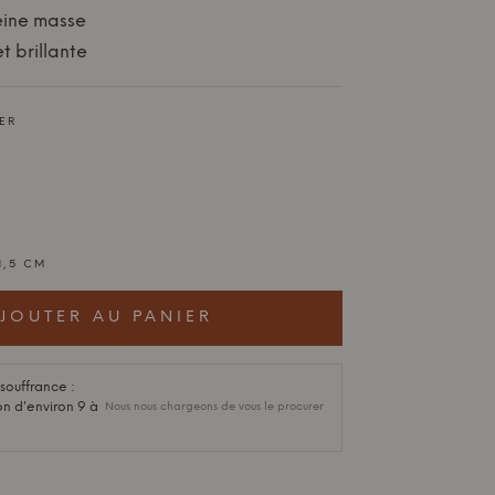
eine masse
t brillante
ER
1,5 CM
JOUTER AU PANIER
ouffrance :
on d'environ 9 à
Nous nous chargeons de vous le procurer