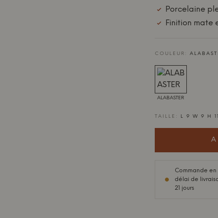
Porcelaine pl
Finition mate e
COULEUR:
ALABAST
ALABASTER
TAILLE:
L 9 W 9 H 1
A
Commande en s
délai de livrais
21 jours