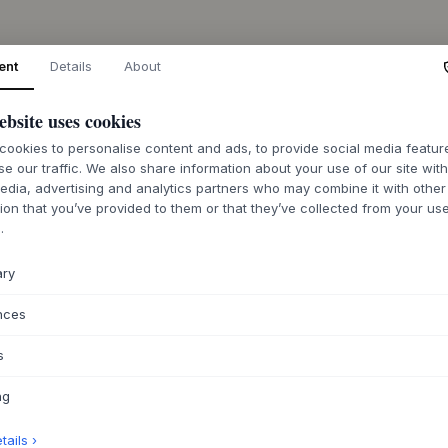
DESCRIPTION
ent
Details
About
La tasse Dune de
S
ancestrales et aux
ebsite uses cookies
par l'Américaine Ke
ookies to personalise content and ads, to provide social media featu
combinaison distinc
se our traffic. We also share information about your use of our site wit
bicolores. Fabriqu
edia, advertising and analytics partners who may combine it with other
haute qualité, le m
ion that you’ve provided to them or that they’ve collected from your use
Chaque tasse présen
.
céramique mate et b
une qualité tactile 
ary
visuel.
Avec son expression
nces
Dune s'intègre parf
Utilisez-la pour vo
s
elle rehausse l'exp
seule comme une pe
ng
plusieurs tasses da
élégant jeu de coul
ails ›