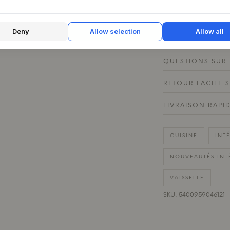
matité douce invite
Deny
Allow selection
Allow all
CARACTÉRISTIQU
QUESTIONS SUR 
RETOUR FACILE 
LIVRAISON RAPI
CUISINE
INT
NOUVEAUTÉS INT
VAISSELLE
SKU: 5400959046121