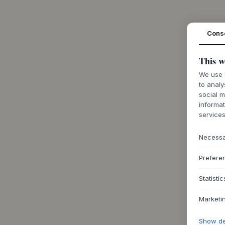
Cons
This w
We use c
to analy
social m
informat
services
Necess
Prefere
Statistic
Marketi
Show det