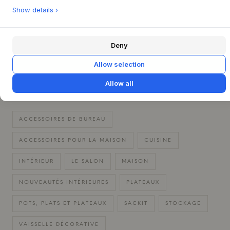
Show details ›
CARACTÉRISTIQUES DU PRODUIT
+
Deny
QUESTIONS SUR LE PRODUIT
+
Allow selection
RETOUR FACILE SOUS 30 JOURS
+
Allow all
LIVRAISON RAPIDE
+
ACCESSOIRES DE BUREAU
ACCESSOIRES POUR LA MAISON
CUISINE
INTÉRIEUR
LE SALON
MAISON
NOUVEAUTÉS INTÉRIEURES
PLATEAUX
POTS, PLATS ET PLATEAUX
SACKIT
STOCKAGE
VAISSELLE DÉCORATIVE