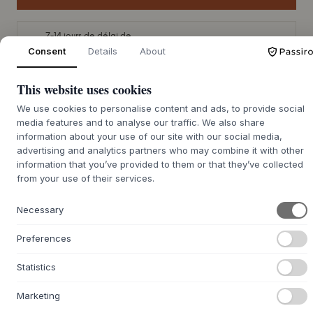
7-14 jours de délai de
Nous nous chargeons de vous le procurer
livraison
Consent
Details
About
This website uses cookies
We use cookies to personalise content and ads, to provide social
+
DESCRIPTION
media features and to analyse our traffic. We also share
information about your use of our site with our social media,
Le plateau Patio Pouf de
SACKit
est un plateau de service
advertising and analytics partners who may combine it with other
élégant, conçu au Danemark par
SACKit
, avec un accent
information that you’ve provided to them or that they’ve collected
sur les moments de détente en extérieur. La surface est
from your use of their services.
fabriquée en teck massif, qui résiste naturellement au vent
et aux intempéries grâce à sa richesse naturelle en huile.
Necessary
Avec le temps, le bois développe une belle patine gris
argenté, mais peut être huilé pour conserver sa teinte
Preferences
chaude et dorée. Le cadre léger en aluminium
thermolaqué, disponible en noir ou en taupe, complète
Statistics
l'esthétique du bois. Chaque exemplaire est unique,
composé de plusieurs pièces de teck, ce qui assure un
Marketing
drainage efficace de l'eau.