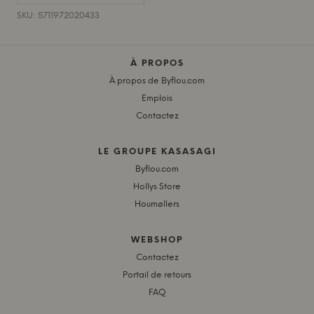
SKU: 5711972020433
À PROPOS
À propos de Byflou.com
Emplois
Contactez
LE GROUPE KASASAGI
Byflou.com
Hollys Store
Houmøllers
WEBSHOP
Contactez
Portail de retours
FAQ