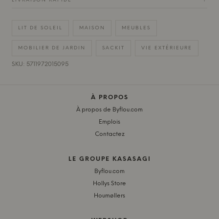
LIVRAISON RAPIDE
+
LIT DE SOLEIL
MAISON
MEUBLES
MOBILIER DE JARDIN
SACKIT
VIE EXTÉRIEURE
SKU: 5711972015095
À PROPOS
À propos de Byflou.com
Emplois
Contactez
LE GROUPE KASASAGI
Byflou.com
Hollys Store
Houmøllers