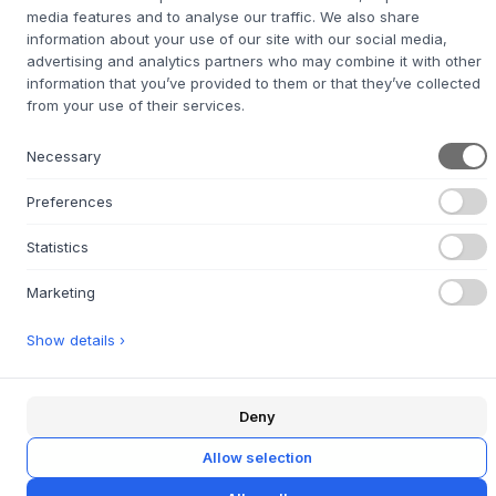
media features and to analyse our traffic. We also share
TAILLE:
22 X 210 X 79.5 CM
information about your use of our site with our social media,
advertising and analytics partners who may combine it with other
AJOUTER AU PANIER
information that you’ve provided to them or that they’ve collected
from your use of their services.
7-14 jours de délai de
Nous nous chargeons de vous le procurer
Necessary
livraison
Preferences
Statistics
+
DESCRIPTION
Marketing
Le transat Kirra de
SACKit
est un meuble de jardin
classique, conçu par le célèbre duo de designers danois
Show details ›
Steffensen & Würtz. Avec ses lignes épurées et son
expression sereine, il reflète une esthétique scandinave qui
s'intègre naturellement aussi bien à l'architecture moderne
Deny
qu'à la nature. Le cadre robuste en aluminium thermolaqué
est inoxydable et solide, tandis que le tissu Sunproof en
Allow selection
oléfine est hydrofuge et antisalissure, avec une haute