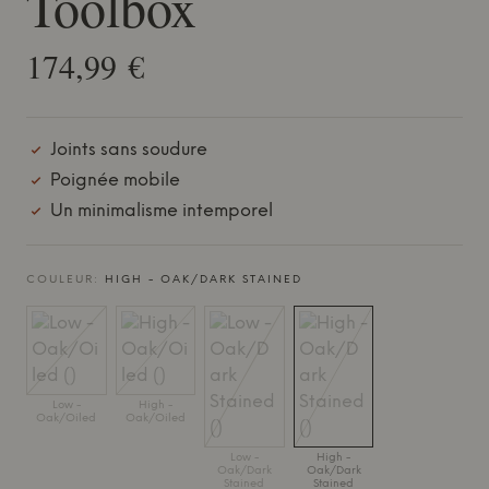
Toolbox
174,99 €
Joints sans soudure
Poignée mobile
Un minimalisme intemporel
COULEUR:
HIGH - OAK/DARK STAINED
Low -
High -
Oak/Oiled
Oak/Oiled
Low -
High -
Oak/Dark
Oak/Dark
Stained
Stained