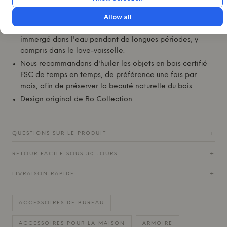
Conseils d'entretien :
Les créations en bois certifié FSC
Allow all
doivent être nettoyées avec un chiffon essoré et
séchées avec un torchon. Ne laissez jamais votre produit
immergé dans l'eau pendant de longues périodes, y
compris dans le lave-vaisselle.
Nous recommandons d'huiler les objets en bois certifié
FSC de temps en temps, de préférence une fois par
mois, afin de préserver la beauté naturelle du bois.
Design original de
Ro Collection
QUESTIONS SUR LE PRODUIT
+
RETOUR FACILE SOUS 30 JOURS
+
LIVRAISON RAPIDE
+
ACCESSOIRES DE BUREAU
ACCESSOIRES POUR LA MAISON
ARMOIRE