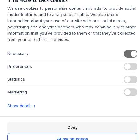
We use cookies to personalise content and ads, to provide social
+
DESCRIPTION
media features and to analyse our traffic. We also share
information about your use of our site with our social media,
La boîte à outils de la collection Ro est fabriquée en
advertising and analytics partners who may combine it with other
chêne certifié FSC. La finesse de l'exécution et les joints
information that you’ve provided to them or that they’ve collected
parfaits confèrent à la série un aspect calme et
from your use of their services.
intemporel. Le modèle haut met en valeur la structure
naturelle du bois et ajoute une touche subtile de
Necessary
minimalisme moderne. La construction solide et la poignée
bien proportionnée en font un élément élégant et pratique
Preferences
dans tout intérieur.
Statistics
Pouvant contenir jusqu'à six kilos, la boîte à outils est
idéale pour organiser et présenter les petits plaisirs de la
Marketing
vie quotidienne. Utilisez-la dans le salon pour les
décorations, dans la cuisine pour le service ou sortez-la
Show details ›
pour des moments de détente. Associez-la à d'autres
objets en bois ou à des textures discrètes pour créer une
atmosphère harmonieuse et chaleureuse.
Deny
Matériau :
bois certifié FSC
Spécifications :
Qualité artisanale
Allow selection