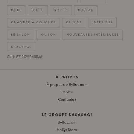
BOKS
BOÎTE
BOÎTES
BUREAU
CHAMBRE À COUCHER
CUISINE
INTÉRIEUR
LE SALON
MAISON
NOUVEAUTÉS INTÉRIEURES
STOCKAGE
SKU: 5712129045538
À PROPOS
À propos de Byflou.com
Emplois
Contactez
LE GROUPE KASASAGI
Byflou.com
Hollys Store