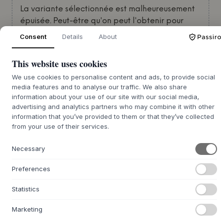
La variante sélectionnée est malheureusement
épuisée. Peut-être qu'on peut l'obtenir pour
vous. Inscrivez-vous ci-dessous pour être informé
Consent
Details
About
si nous le remettons en stock.
This website uses cookies
Email
We use cookies to personalise content and ads, to provide social
media features and to analyse our traffic. We also share
information about your use of our site with our social media,
advertising and analytics partners who may combine it with other
FAITES-MOI SAVOIR
information that you’ve provided to them or that they’ve collected
from your use of their services.
S'inspirer
Necessary
Vendu
M'AVERTIR
Preferences
Statistics
Marketing
+
DESCRIPTION