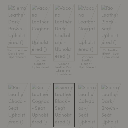
Sierra Leather
Rio Leather
Dark Brown -
Black - Seat
Upholstered
Vacona
Vacona
Upholstered
Leather
Leather
Cognac -
Vacona
Nougat -
Upholstered
Leather Dark
Upholstered
Chokolate -
Upholstered