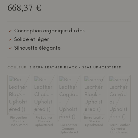
668,37 €
Conception organique du dos
Solide et léger
Silhouette élégante
COULEUR:
SIERRA LEATHER BLACK - SEAT UPHOLSTERED
Rio Leather
Rio Leather
Sierra Leather
Black -
Choco -
Black -
Upholstered
Upholstered
Rio Leather
Upholstered
Sierra Leather
Cognac -
Calvados -
Upholstered
Upholstered