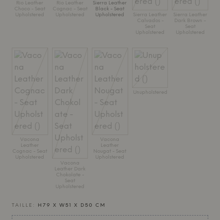
Rio Leather
Rio Leather
Sierra Leather
Choco - Seat
Cognac - Seat
Black - Seat
Upholstered
Upholstered
Upholstered
Sierra Leather
Sierra Leather
Calvados -
Dark Brown -
Seat
Seat
Upholstered
Upholstered
Unupholstered
Vacona
Vacona
Leather
Leather
Cognac - Seat
Nougat - Seat
Upholstered
Upholstered
Vacona
Leather Dark
Chokolate -
Seat
Upholstered
TAILLE:
H79 X W51 X D50 CM