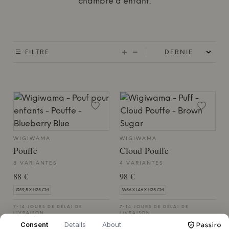
chambre d'enfant.
FILTRE
WIGIWAMA
WIGIWAMA
Pouffe
Cloud Pouffe
5 VARIANTES
4 VARIANTES
88 €
98 €
Ø39,5 X H25 CM
W56 X L46 X H25 CM
7-14 JOURS DE DÉLAI DE
7-14 JOURS DE DÉLAI DE
LIVRAISON
LIVRAISON
Consent
Details
About