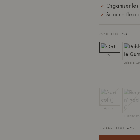
Organiser les
Silicone flexib
COULEUR:
OAT
Oat
Bubble G
Apricot
Burnin' R
TAILLE:
14X4 CM.