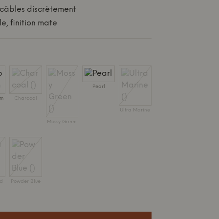
 câbles discrètement
le, finition mate
Pearl
um
Charcoal
Ultra Marine
Mossy Green
ed
Powder Blue