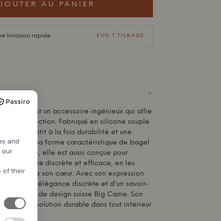
JOUTER AU PANIER
ne livraison rapide
KUN 1 TILBAGE
+
e
Pedestal
est un accessoire ingénieux qui allie
rme et fonction. Fabriqué en silicone souple
te, il garantit à la fois durabilité et une
res and
 agréable. Sa forme caractéristique de bagel
h our
 esthétique, elle est aussi conçue pour
s de manière discrète et efficace, en les
 of their
nt autour de son cœur. Avec son expression
oigne d'une élégance discrète et d'un savoir-
par le studio de design suisse Big Came. Son
n fait une solution durable dans tout intérieur