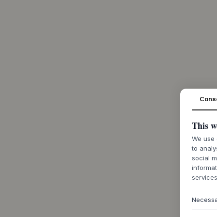
Cons
This w
We use c
to analy
social m
informat
services
Necess