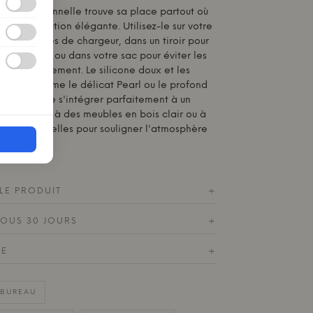
ign fonctionnelle trouve sa place partout où
nt une solution élégante. Utilisez-le sur votre
 les câbles de chargeur, dans un tiroir pour
 ordonnée ou dans votre sac pour éviter les
en déplacement. Le silicone doux et les
sobres, comme le délicat Pearl ou le profond
ermettent de s'intégrer parfaitement à un
 Associez-le à des meubles en bois clair ou à
ances naturelles pour souligner l'atmosphère
.
LE PRODUIT
+
SOUS 30 JOURS
+
DE
+
 BUREAU