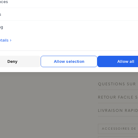
nces
Cette pièce de des
les câbles nécessite
s
bureau pour dompter
une vue d'ensemble
ng
écouteurs emmêlés 
choix de couleurs 
ails ›
Ultra Marine, lui p
intérieur nordique.
des textiles aux nu
Deny
Allow selection
Allow all
calme et organisée
QUESTIONS SUR 
RETOUR FACILE 
LIVRAISON RAPI
ACCESSOIRES DE