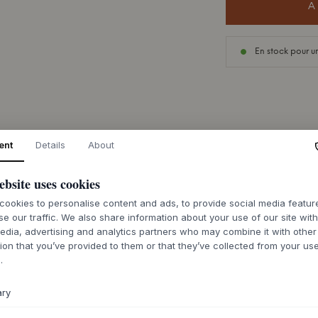
A
En stock pour u
DESCRIPTION
ent
Details
About
Le Cable Bagel d
harmonieusement fo
ebsite uses cookies
avec une finition ma
ookies to personalise content and ads, to provide social media featu
expérience tactile
se our traffic. We also share information about your use of our site wit
n'est pas seulement
edia, advertising and analytics partners who may combine it with other
organiser les câble
ion that you’ve provided to them or that they’ve collected from your use
enroulant solideme
.
minimaliste, il tém
faire solide, créé 
ary
design intemporel e
moderne.