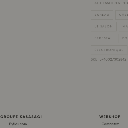
ACCESSOIRES PO
BUREAU
CÂB
LE SALON
MA
PEDESTAL
PO
ÉLECTRONIQUE
SKU: 5740027302842
 GROUPE KASASAGI
WEBSHOP
Byflou.com
Contactez