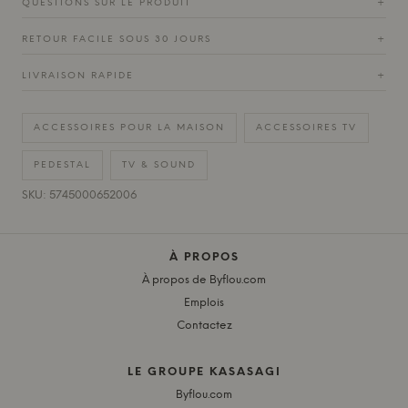
QUESTIONS SUR LE PRODUIT
+
RETOUR FACILE SOUS 30 JOURS
+
LIVRAISON RAPIDE
+
ACCESSOIRES POUR LA MAISON
ACCESSOIRES TV
PEDESTAL
TV & SOUND
SKU: 5745000652006
À PROPOS
À propos de Byflou.com
Emplois
Contactez
LE GROUPE KASASAGI
Byflou.com