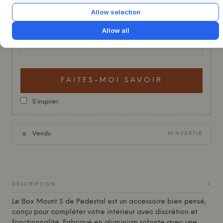
vous. Inscrivez-vous ci-dessous pour être informé
Allow selection
si nous le remettons en stock.
Allow all
Email
FAITES-MOI SAVOIR
S'inspirer
Vendu
M'AVERTIR
+
DESCRIPTION
Le Box Mount S de
Pedestal
est un accessoire bien pensé,
conçu pour compléter votre intérieur avec discrétion et
fonctionnalité. Fabriqué en aluminium robuste avec une