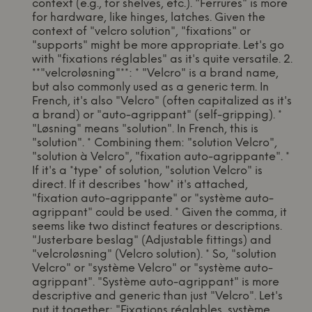
context (e.g., for shelves, etc.). "Ferrures" is more
for hardware, like hinges, latches. Given the
context of "velcro solution", "fixations" or
"supports" might be more appropriate. Let's go
with "fixations réglables" as it's quite versatile. 2.
**"velcroløsning"**: * "Velcro" is a brand name,
but also commonly used as a generic term. In
French, it's also "Velcro" (often capitalized as it's
a brand) or "auto-agrippant" (self-gripping). *
"Løsning" means "solution". In French, this is
"solution". * Combining them: "solution Velcro",
"solution à Velcro", "fixation auto-agrippante". *
If it's a *type* of solution, "solution Velcro" is
direct. If it describes *how* it's attached,
"fixation auto-agrippante" or "système auto-
agrippant" could be used. * Given the comma, it
seems like two distinct features or descriptions.
"Justerbare beslag" (Adjustable fittings) and
"velcroløsning" (Velcro solution). * So, "solution
Velcro" or "système Velcro" or "système auto-
agrippant". "Système auto-agrippant" is more
descriptive and generic than just "Velcro". Let's
put it together: "Fixations réglables, système