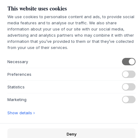
specifically refers to. "Fixations" is more general
This website uses cookies
for any kind of attachment. Let's stick with
"Fixations réglables". One more thought:
We use cookies to personalise content and ads, to provide social
"velcroløsning" could also be translated as
media features and to analyse our traffic. We also share
"fermeture auto-agrippante" if it refers to the
information about your use of our site with our social media,
closure mechanism. But "løsning" (solution) points
advertising and analytics partners who may combine it with other
more towards a "system" or "method". "Système
information that you’ve provided to them or that they’ve collected
auto-agrippant" is a solid choice.Fixations
from your use of their services.
réglables, système auto-agrippant
Necessary
COULEUR:
CHARCOAL
Preferences
Statistics
Marketing
Charcoal
TAILLE:
18X14-35X9 CM.
Show details ›
La variante sélectionnée est malheureusement
épuisée. Peut-être qu'on peut l'obtenir pour
Deny