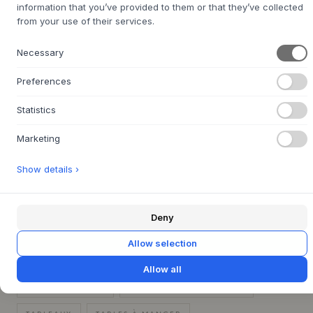
information that you’ve provided to them or that they’ve collected
central dans la maison, où esthétique et fonctionnalité
from your use of their services.
vont de pair. La table s'intègre parfaitement dans un
intérieur nordique et peut être avantageusement
Necessary
combinée avec des chaises de salle à manger légères en
bois ou en acier poli, et des textiles doux qui soulignent
Preferences
l'atmosphère sereine.
Statistics
CARACTÉRISTIQUES DU PRODUIT
+
Marketing
QUESTIONS SUR LE PRODUIT
+
Show details ›
RETOUR FACILE SOUS 30 JOURS
+
Deny
LIVRAISON RAPIDE
+
Allow selection
MAISON
MEUBLES
NORMANN COPENHAGEN
Allow all
SALLE À MANGER
TABLE À MANGER RONDE