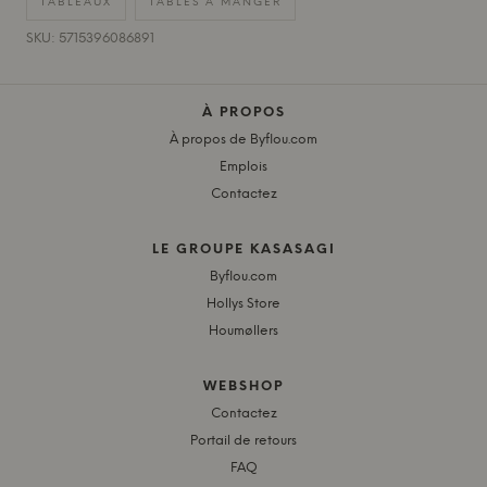
TABLEAUX
TABLES À MANGER
SKU: 5715396086891
À PROPOS
À propos de Byflou.com
Emplois
Contactez
LE GROUPE KASASAGI
Byflou.com
Hollys Store
Houmøllers
WEBSHOP
Contactez
Portail de retours
FAQ