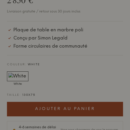
Livraison gratuite / retour sous 30 jours inclus
Plaque de table en marbre poli
Conçu par Simon Legald
Forme circulaires de communauté
COULEUR:
WHITE
White
TAILLE:
130X75
AJOUTER AU PANIER
4-6 semaines de délai
Nous nous chargeons de vous le procurer