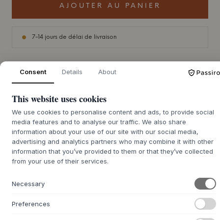
AJOUTER AU PANIER
7-14 jours de délai de livraison
Consent
Details
About
+
DESCRIPTION
This website uses cookies
Le Rul Trolley de
Normann Copenhagen
est un témoignage
We use cookies to personalise content and ads, to provide social
du design scandinave épuré. Créé par le designer danois
media features and to analyse our traffic. We also share
Simon Legald, ce chariot de service combine l'acier
information about your use of our site with our social media,
thermolaqué et le MDF dans une construction élégante. Le
advertising and analytics partners who may combine it with other
cadre est fin et délicat, avec une finition monochrome
information that you’ve provided to them or that they’ve collected
mate qui souligne la qualité solide et l'esthétique
from your use of their services.
intemporelle. Les plateaux amovibles offrent de la
flexibilité, tandis que les quatre roulettes – deux plus
Necessary
petites pour une rotation fluide et deux plus grandes à
l'arrière – rendent le meuble facile à déplacer et à
Preferences
positionner.