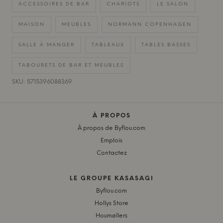
ACCESSOIRES DE BAR
CHARIOTS
LE SALON
MAISON
MEUBLES
NORMANN COPENHAGEN
SALLE À MANGER
TABLEAUX
TABLES BASSES
TABOURETS DE BAR ET MEUBLES
SKU: 5715396088369
À PROPOS
À propos de Byflou.com
Emplois
Contactez
LE GROUPE KASASAGI
Byflou.com
Hollys Store
Houmøllers