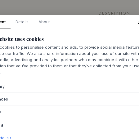
DESCRIPTION
ent
Details
About
La chaise Knot de
expression de desig
ebsite uses cookies
créée par le design
classiques du mobil
ookies to personalise content and ads, to provide social media featu
réalisé en frêne te
se our traffic. We also share information about your use of our site wit
massif assure une e
edia, advertising and analytics partners who may combine it with other
les accoudoirs, ég
ion that you’ve provided to them or that they’ve collected from your use
une corde de papie
.
à la fois un élément
l'élégance discrète
ary
En tant que chaise 
nces
naturellement sa p
expression légère 
s
Elle fonctionne ég
discrète dans le sal
ng
son allure sereine.
frêne clair ou de n
ails ›
une atmosphère nor