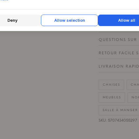
et de chaleur.
Deny
Allow selection
Allow all
CARACTÉRISTIQU
QUESTIONS SUR 
RETOUR FACILE 
LIVRAISON RAPI
CHAISES
CHA
MEUBLES
NO
SALLE À MANGER
SKU: 5707434055297