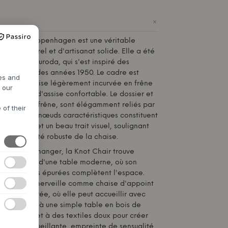
+
Normann Copenhagen
est une véritable
n intemporel et d'artisanat solide. Elle a été
er Tatsuo Kuroda, qui s'est inspiré des
ier danois des années 1950. Le cadre est
res and
inté, et l'assise légèrement incurvée en frêne
h our
xpérience d'assise confortable. Le dossier et
alement en frêne, sont élégamment reliés par
 of their
r, dont les nœuds caractéristiques constituent
 structurel et un beau trait visuel, soulignant
 et la qualité robuste de la chaise.
de salle à manger, la Knot Chair trouve
lace autour d'une table moderne, où son
et ses lignes épurées complètent l'espace.
alement à merveille comme chaise d'appoint
on ou l'entrée, où elle peut accueillir avec
 Associez-la à une simple table en bois de
oyer foncé et à des textiles doux pour créer
dique accueillante, empreinte de sensualité