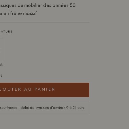
assiques du mobilier des années 50
e en frêne massif
NATURE
ck
.5
JOUTER AU PANIER
ffrance : délai de livraison d'environ 9 à 21 jours