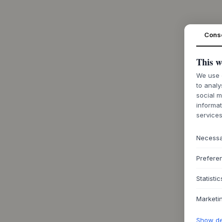
Cons
This w
We use c
to analy
social m
informat
services
Necess
Prefere
Statistic
Marketi
Show det