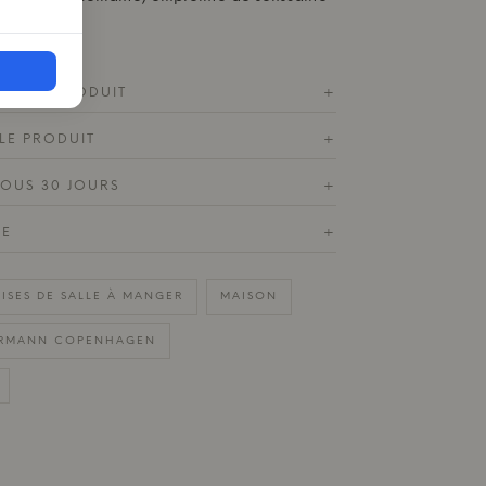
ES DU PRODUIT
+
LE PRODUIT
+
SOUS 30 JOURS
+
DE
+
ISES DE SALLE À MANGER
MAISON
RMANN COPENHAGEN