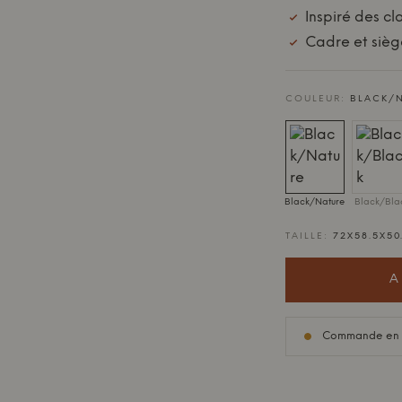
Inspiré des cl
Cadre et sièg
COULEUR:
BLACK/
Black/Nature
Black/Bla
TAILLE:
72X58.5X50
A
Commande en sou