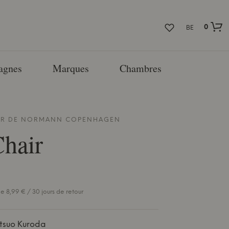
0
BE
agnes
Marques
Chambres
ER DE
NORMANN COPENHAGEN
hair
e 8,99 € / 30 jours de retour
tsuo Kuroda