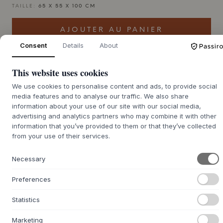
TAILLE:
65 X 55 X 100 CM
AJOUTER AU PANIER
Consent
Details
About
Commande en souffrance : délai de livraison d'environ 9 à
This website uses cookies
21 jours
We use cookies to personalise content and ads, to provide social
media features and to analyse our traffic. We also share
information about your use of our site with our social media,
advertising and analytics partners who may combine it with other
+
DESCRIPTION
information that you’ve provided to them or that they’ve collected
from your use of their services.
Le pouf
Nobodinoz
Long Beanbag Kid Size Bliss est un pouf
conçu pour les plus jeunes, où sécurité et confort vont de
Necessary
pair. La housse est fabriquée à 100 % en coton biologique
avec une surface tissée douce qui invite au jeu et à la
Preferences
détente. À l'intérieur se trouve une doublure en
polypropylène qui maintient les légères billes d'EPS en
Statistics
place, de sorte que le pouf conserve sa forme. Le design
allongé avec un dossier défini offre de nombreuses options
Marketing
d'assise, et la construction légère permet à l'enfant de