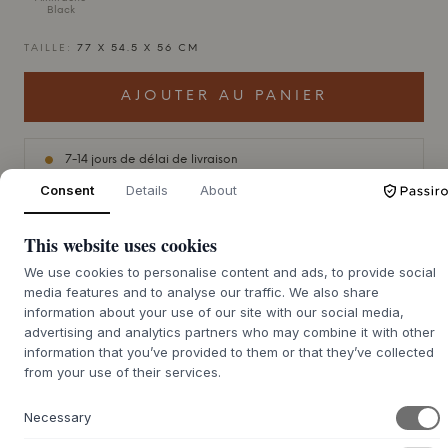
Black
TAILLE:
77 X 54.5 X 56 CM
AJOUTER AU PANIER
7-14 jours de délai de livraison
Consent
Details
About
This website uses cookies
+
DESCRIPTION
We use cookies to personalise content and ads, to provide social
media features and to analyse our traffic. We also share
Le fauteuil d'extérieur Fiber Outdoor Armchair de
Muuto
information about your use of our site with our social media,
est un hommage au langage des formes scandinave
advertising and analytics partners who may combine it with other
simple, conçu pour résister aux intempéries. La coque est
information that you’ve provided to them or that they’ve collected
fabriquée à partir de plastique recyclé additionné de
from your use of their services.
stabilisateurs UV qui protègent la couleur des rayons du
soleil, et elle repose sur un élégant piètement tubulaire en
Necessary
acier galvanisé avec un revêtement en poudre mat
résistant aux intempéries. Conçue par Iskos-Berlin, la