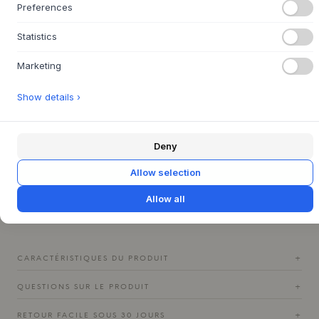
Preferences
chaise dégage une légèreté et une élégance intemporelle
qui en font un véritable classique pour l'extérieur. Les trous
Statistics
de drainage de la chaise garantissent que l'eau ne
s'accumule pas, ce qui contribue à la fois à sa durabilité et
Marketing
à sa facilité d'entretien.
Ce fauteuil est conçu pour apporter confort et style à votre
Show details ›
vie en plein air, que ce soit sur la terrasse, le balcon ou
dans le jardin. Imaginez placer plusieurs fauteuils Fiber
Outdoor Armchairs autour d'une table de jardin robuste, où
Deny
ils créeront un cadre accueillant pour de longues soirées
d'été en bonne compagnie. La chaise est livrée avec des
Allow selection
patins en plastique adaptés à une utilisation en extérieur,
et elle est prête à enrichir votre espace extérieur par sa
Allow all
qualité irréprochable et son expression esthétique.
CARACTÉRISTIQUES DU PRODUIT
+
QUESTIONS SUR LE PRODUIT
+
RETOUR FACILE SOUS 30 JOURS
+