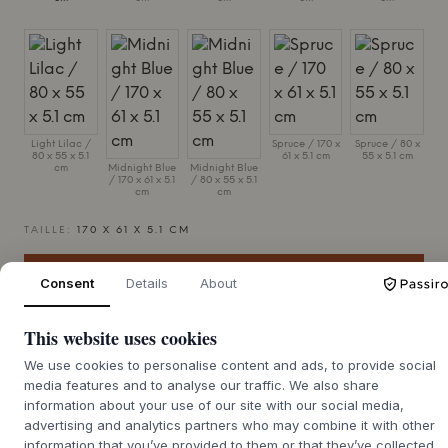
Light Lilac /
Spruce / 170 x
Spruce / 80 x
80 x 55 x 5.1
61 x 5.1 cm
55 x 5.1 cm
cm
Midnight Blue
Midnight Blue
/ 170 x 61 x 5.1
/ 80 x 55 x 5.1
cm
cm
TAILLE:
170 X 61 X 5.1 CM
AJOUTER AU PANIER
Consent
Details
About
This website uses cookies
4-6 semaines de délai
Nous nous chargeons de vous le procurer
de livraison
We use cookies to personalise content and ads, to provide social
media features and to analyse our traffic. We also share
information about your use of our site with our social media,
advertising and analytics partners who may combine it with other
information that you’ve provided to them or that they’ve collected