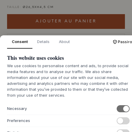
TAILLE:
Ø26,5XH4,5 CM
AJOUTER AU PANIER
Commande en
Consent
Details
About
souffrance : délai de
Nous nous chargeons de vous le procurer
livraison d'environ 9 à 21
This website uses cookies
jours
We use cookies to personalise content and ads, to provide social
media features and to analyse our traffic. We also share
information about your use of our site with our social media,
advertising and analytics partners who may combine it with other
+
DESCRIPTION
information that you’ve provided to them or that they’ve collected
from your use of their services.
L'assiette à pâtes Yake de
MUUBS
est un bel exemple
d'élégance brute, inspirée des traditions céramiques
Necessary
japonaises. Fabriquée en grès avec une glaçure réactive,
chaque assiette acquiert son propre caractère et ses
Preferences
variations de couleur uniques. La silhouette profonde en
forme de bol avec un large rebord confère une expression