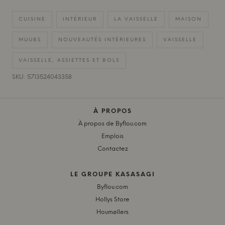
CUISINE
INTÉRIEUR
LA VAISSELLE
MAISON
MUUBS
NOUVEAUTÉS INTÉRIEURES
VAISSELLE
VAISSELLE, ASSIETTES ET BOLS
SKU: 5713524043358
À PROPOS
À propos de Byflou.com
Emplois
Contactez
LE GROUPE KASASAGI
Byflou.com
Hollys Store
Houmøllers