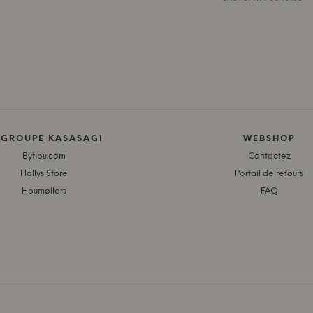
 GROUPE KASASAGI
WEBSHOP
Byflou.com
Contactez
Hollys Store
Portail de retours
Houmøllers
FAQ