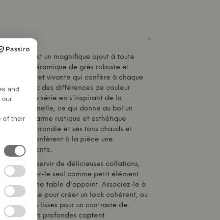
+
de
MUUBS
est un magnifique ajout à toute
abriqué en céramique de grès robuste et
re réactive et vivante qui confère à chaque
 unique avec des différences de couleur
res and
h our
 créé cette série en s'inspirant de la
e traditionnelle, ce qui donne au bol un
 of their
ux entre charme rustique et esthétique
douce et arrondie et ses tons chauds et
 et Toast confèrent à la pièce une
t accueillante.
 Bowl pour servir de délicieuses collations,
s, ou laissez-le seul comme petit élément
tagère ou une table d'appoint. Associez-le à
la série Yake pour créer un look cohérent, ou
s surfaces lisses pour un contraste de
. Les couleurs profondes captent