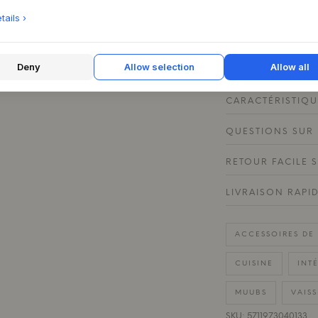
magnifiquement la l
ails ›
la glaçure, ajoutan
arrangement. Il es
de petits accessoir
Deny
Allow selection
Allow all
CARACTÉRISTIQU
QUESTIONS SUR 
RETOUR FACILE 
LIVRAISON RAPI
ACCESSOIRES DE 
CUISINE
INT
MUUBS
VAISS
SKU: 5711973040133