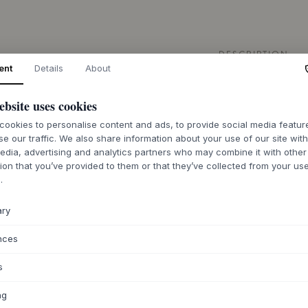
DESCRIPTION
ent
Details
About
Le Yake Dip Bowl 
table. Le bol est f
ebsite uses cookies
présente une glaçu
bol son expression
ookies to personalise content and ads, to provide social media featu
se our traffic. We also share information about your use of our site wit
nuancées.
MUUBS
a
edia, advertising and analytics partners who may combine it with other
céramique japonais
ion that you’ve provided to them or that they’ve collected from your use
équilibre harmonie
.
moderne. Sa forme 
brûlés comme Blush
atmosphère calme e
ary
Utilisez le Yake Dip
nces
sauces ou tapenade
décoratif sur une é
s
d'autres pièces de 
combinez-le avec de
ng
texture intéressant