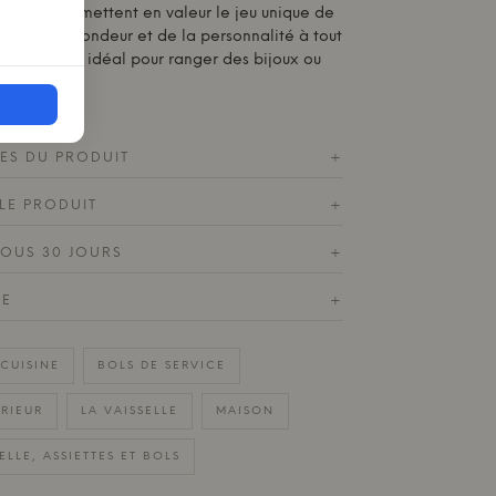
umière et mettent en valeur le jeu unique de
t de la profondeur et de la personnalité à tout
t également idéal pour ranger des bijoux ou
es.
ES DU PRODUIT
+
LE PRODUIT
+
SOUS 30 JOURS
+
DE
+
CUISINE
BOLS DE SERVICE
ÉRIEUR
LA VAISSELLE
MAISON
ELLE, ASSIETTES ET BOLS