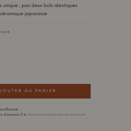
s unique ; pas deux bols identiques
a céramique japonaise
11XH5
JOUTER AU PANIER
ouffrance :
on d'environ 9 à
Nous nous chargeons de vous le procurer