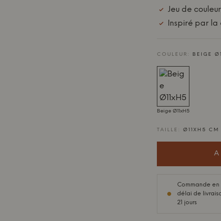
Jeu de couleur
Inspiré par l
COULEUR:
BEIGE Ø
Beige Ø11xH5
TAILLE:
Ø11XH5 CM
A
Commande en s
délai de livrais
21 jours