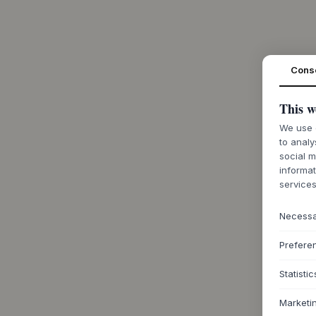
Cons
This w
We use c
to analy
social m
informat
services
Necess
Prefere
Statistic
Marketi