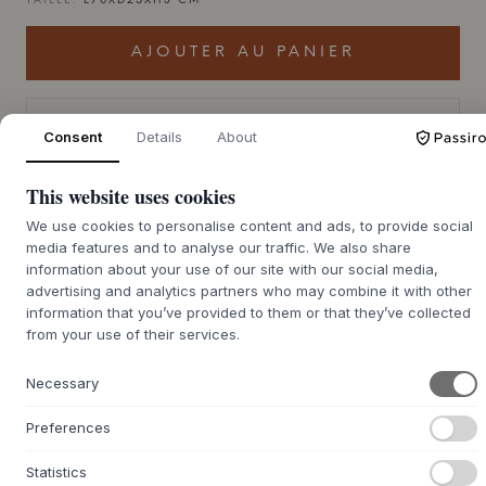
TAILLE:
L70XD25XH3 CM
AJOUTER AU PANIER
Commande en
Consent
Details
About
souffrance : délai de
Nous nous chargeons de vous le procurer
livraison d'environ 9 à 21
jours
This website uses cookies
We use cookies to personalise content and ads, to provide social
media features and to analyse our traffic. We also share
information about your use of our site with our social media,
advertising and analytics partners who may combine it with other
+
DESCRIPTION
information that you’ve provided to them or that they’ve collected
La planche à découper Lyon de
MUUBS
est fabriquée en
from your use of their services.
magnifique bois de teck naturel. Chaque planche est faite
à la main et de forme organique, ce qui lui confère une
Necessary
silhouette unique. La surface présente la structure vivante
du grain du bois et ses nuances de couleurs, où les
Preferences
imperfections et les creux naturels témoignent de
l'authenticité du matériau. Conçue par
MUUBS
, avec des
Statistics