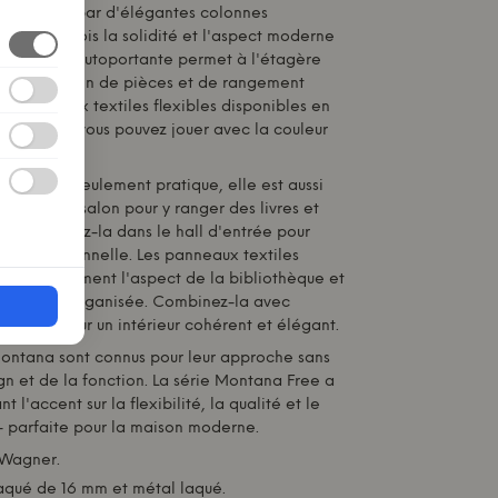
soutenues par d'élégantes colonnes
urent à la fois la solidité et l'aspect moderne
onstruction autoportante permet à l'étagère
 de séparation de pièces et de rangement
x panneaux textiles flexibles disponibles en
et textures, vous pouvez jouer avec la couleur
n'est pas seulement pratique, elle est aussi
-la dans le salon pour y ranger des livres et
fs ou placez-la dans le hall d'entrée pour
ière fonctionnelle. Les panneaux textiles
fier facilement l'aspect de la bibliothèque et
nce plus organisée. Combinez-la avec
ontana
pour un intérieur cohérent et élégant.
ontana
sont connus pour leur approche sans
n et de la fonction. La série
Montana
Free a
 l'accent sur la flexibilité, la qualité et le
- parfaite pour la maison moderne.
 Wagner.
aqué de 16 mm et métal laqué.