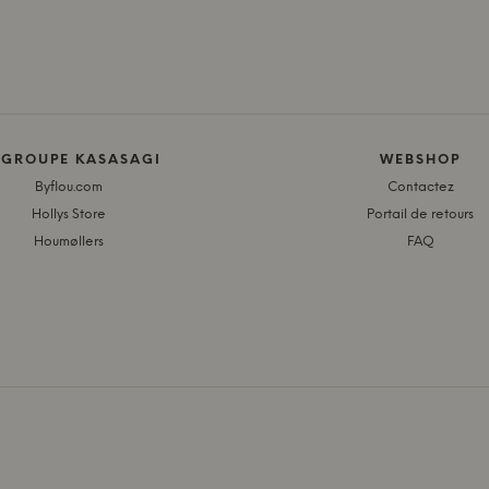
 GROUPE KASASAGI
WEBSHOP
Byflou.com
Contactez
Hollys Store
Portail de retours
Houmøllers
FAQ