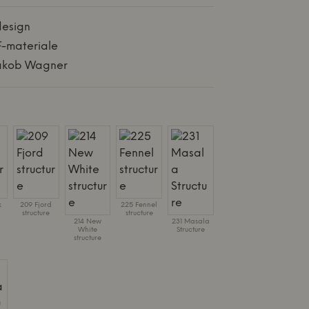
design
-materiale
Jakob Wagner
Y
k
209 Fjord
225 Fennel
structure
structure
214 New
231 Masala
White
Structure
structure