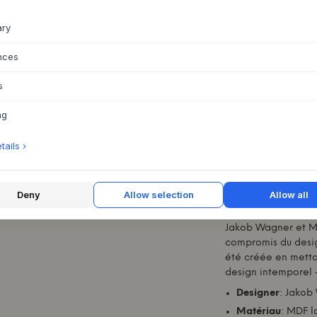
laqué de 16 mm et 
métalliques qui ass
ary
de l'étagère. La c
de servir à la fois
nces
classique. Grâce au
plusieurs couleurs 
s
et la transparence.
ng
Cette bibliothèque 
esthétique. Utilisez
ails ›
des objets décorati
l'accueillir de man
permettent de modi
de créer une ambia
Deny
Allow selection
Allow all
d'autres meubles
M
Jakob Wagner et
M
compromis du desig
été créée en mettant
design intemporel 
Designer
: Jakob
Matériau
: MDF l