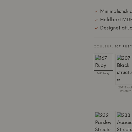
Minimalistisk 
Holdbart MDF
Designet af 
COULEUR:
167 RUB
167 Ruby
207 Blac
structure