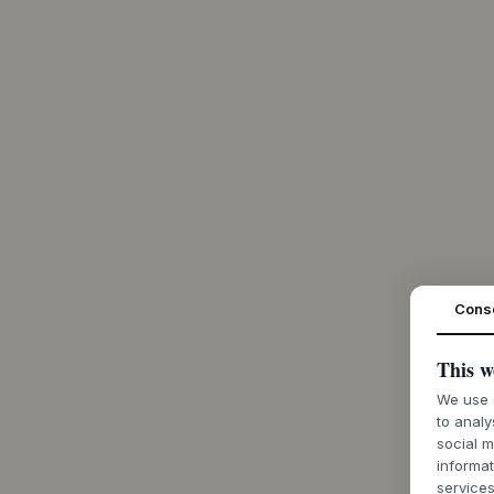
Cons
This w
We use c
to analy
social m
informat
services