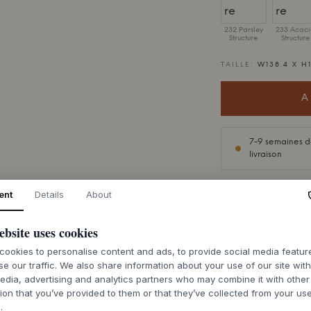
232 Parsley
233 Acac
Structure
Structure
TAILLE:
W138.4 X H
A
7-9 semaines d
livraison
ent
Details
About
ebsite uses cookies
DESCRIPTION
ookies to personalise content and ads, to provide social media featu
Montana
Free 330
se our traffic. We also share information about your use of our site wit
est un système d'
edia, advertising and analytics partners who may combine it with other
de vie. Avec un des
ion that you’ve provided to them or that they’ve collected from your use
légèreté et fonctio
.