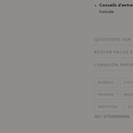
Conseils d'entre
humide.
QUESTIONS SUR 
RETOUR FACILE 
LIVRAISON RAPI
BUREAU
CHA
MAISON
MEU
MONTANA
SY
SKU: 5715288535858