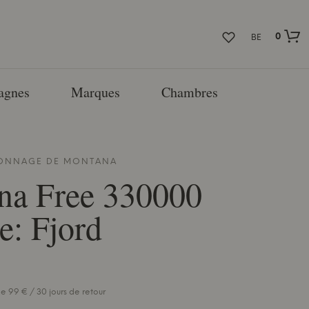
0
BE
agnes
Marques
Chambres
YONNAGE DE
MONTANA
na
Free 330000
e: Fjord
e 99 € / 30 jours de retour