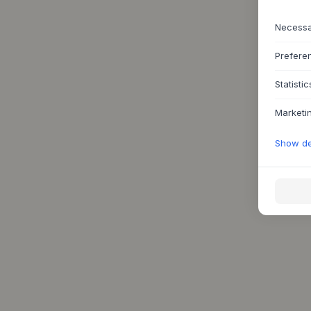
Necess
Prefere
Statistic
Marketi
Show det