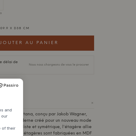
ia
109.9 X D38 CM
JOUTER AU PANIER
e délai de
Nous nous chargeons de vous le procurer
+
res and
000 de
Montana
, conçu par Jakob Wagner,
h our
étagères moderne créé pour un nouveau mode
ign minimaliste et symétrique, l'étagère allie
 of their
nnalité. Les étagères sont fabriquées en MDF