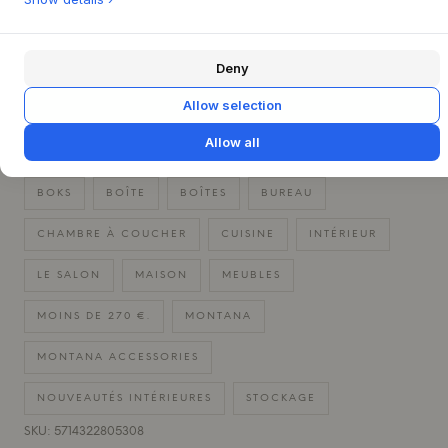
RETOUR FACILE SOUS 30 JOURS
+
LIVRAISON RAPIDE
+
Deny
Allow selection
ACCESSOIRES DE BUREAU
Allow all
ACCESSOIRES POUR LA MAISON
ARMOIRE
BOKS
BOÎTE
BOÎTES
BUREAU
CHAMBRE À COUCHER
CUISINE
INTÉRIEUR
LE SALON
MAISON
MEUBLES
MOINS DE 270 €.
MONTANA
MONTANA ACCESSORIES
NOUVEAUTÉS INTÉRIEURES
STOCKAGE
SKU: 5714322805308