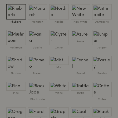
Rhubarb
Monarch
Nordic
New White
Anthracite
Azure
Mushroom
Vanilla
Oyster
Juniper
Mist
Shadow
Pomelo
Fennel
Parsley
Pine
White
Truffle
Black Jade
Coffee