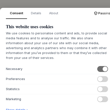
+
DESCRIPTION
Consent
Details
About
Montana
Selection est une collection prête à l'emploi de
magnifiques modules de rangement de la marque danoise
This website uses cookies
classique
Montana
. Une sélection de meubles magnifiques,
We use cookies to personalise content and ads, to provide social
fonctionnels et créatifs a été créée. Il ne vous reste plus
media features and to analyse our traffic. We also share
qu'à choisir exactement la combinaison dont vous avez
information about your use of our site with our social media,
besoin et à choisir parmi les 40 belles couleurs. Voulez-
advertising and analytics partners who may combine it with other
vous des pieds, des socles, des roulettes ou des cintres sur
information that you’ve provided to them or that they’ve collected
votre module ?
from your use of their services.
COLLECT est un élément de rangement idéal pour votre
bureau, votre entrée, votre table de maquillage ou autre.
Necessary
De très belle taille, il peut contenir un peu de tout.
Preferences
H 20 CM / L 24 CM / P 12,6 CM
Montana
Statistics
Marketing
QUESTIONS SUR LE PRODUIT
+
Show details ›