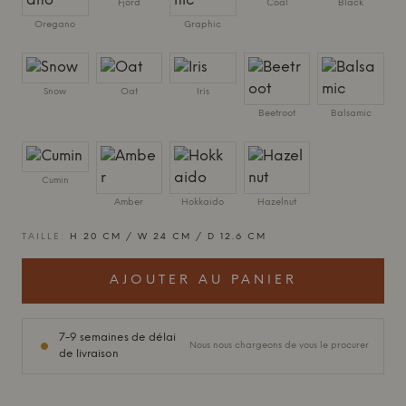
Fjord
Coal
Black
Oregano
Graphic
Snow
Oat
Iris
Beetroot
Balsamic
Cumin
Amber
Hokkaido
Hazelnut
TAILLE:
H 20 CM / W 24 CM / D 12.6 CM
AJOUTER AU PANIER
7-9 semaines de délai
Nous nous chargeons de vous le procurer
de livraison