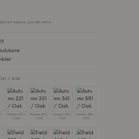
oduit sur mesure, pas de retour
IT
odulaire
mbler
101 / OAK
 /
Autumn 221 /
Autumn 331 /
Autumn 361 /
Autumn 551 /
Oak
Oak
Oak
Oak