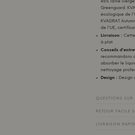
45% laine vierge
Greenguard. KVAD
écologique de l'U
KVADRAT Autumn 
de l'UE, certific
Livraison :
Cette 
à plat.
Conseils d'entret
recommandons d'u
absorber le liqui
nettoyage profes
Design :
Design o
QUESTIONS SUR 
RETOUR FACILE 
LIVRAISON RAPI