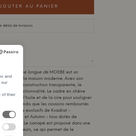
JOUTER AU PANIER
 délai de livraison
+
s avec chaise longue de
MOEBE
est un
res and
conçu pour la maison moderne. Avec son
h our
elle et sa construction transparente, le
ique et fonctionnalité. Le cadre en chêne
 of their
ité avec de l'huile et de la cire pour souligner
e du bois, tandis que les coussins rembourrés
ns des tissus exclusifs de Kvadrat -
2, Field 2 et Autumn - tous dotés de
bles solides. Le canapé est proposé dans une
ons de couleurs, ce qui permet de le