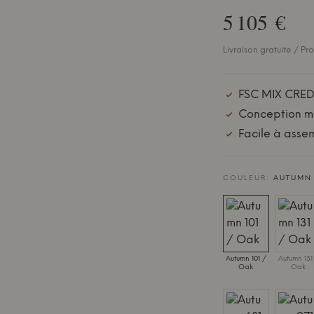
5 105 €
Livraison gratuite / Pr
FSC MIX CRED
Conception m
Facile à asse
COULEUR:
AUTUMN 
Autumn 101 /
Autumn 131
Oak
Oak