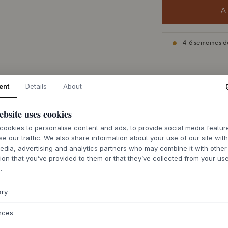
A
4-6 semaines de
ent
Details
About
DESCRIPTION
ebsite uses cookies
Le canapé
3 place
ookies to personalise content and ads, to provide social media featu
canapé modulaire 
se our traffic. We also share information about your use of our site wit
expression intempor
edia, advertising and analytics partners who may combine it with other
canapé allie esthét
ion that you’ve provided to them or that they’ve collected from your use
certifié FSC est tra
.
la chaleur naturell
sont disponibles da
ary
notamment Re-Wool 
certifications dura
nces
série de combinais