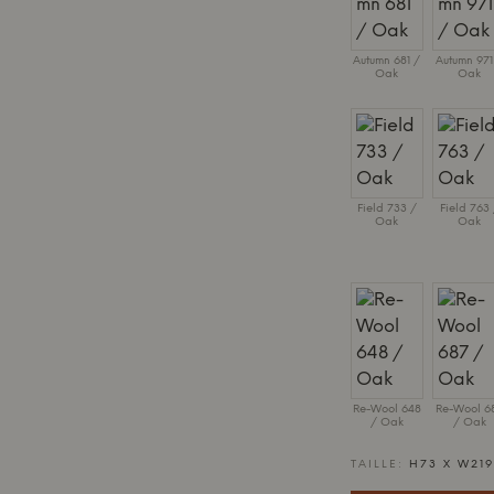
Autumn 681 /
Autumn 971
Oak
Oak
Field 733 /
Field 763 
Oak
Oak
Re-Wool 648
Re-Wool 6
/ Oak
/ Oak
TAILLE:
H73 X W219