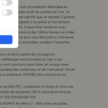
ntégrée crée une atmosphère détendue et
r de longs après-midi les jambes en l'air. La
ire du
canapé
signifie que
le canapé 3 places
e
peut être adapté à la pièce et facilement
e - sans outils. Il peut être combiné avec
OEBE
et associé à des tables basses ou à des
ment en chêne pour une décoration intérieure
. Les housses amovibles rendent l'entretien
our sa philosophie de conception
 esthétique fonctionnelle où rien n'est
es sont construits pour durer et conçus avec
nsable des matériaux et de l'artisanat. Ancré
me scandinave,
MOEBE
allie innovation et
certifié FSC, traitement à l'huile et à la cire,
ouate de polyester 100 % recyclé et mousse
KO-TEX STANDARD 100.
VADRAT Re-Wool 2 : 45% laine recyclée,