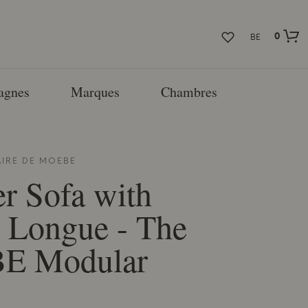
0
BE
agnes
Marques
Chambres
IRE DE
MOEBE
er Sofa with
 Longue - ​​The
BE
Modular