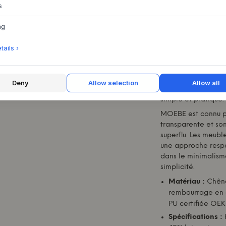
personnaliser.
s
La chaise longue i
vous invite à passe
ng
conception modula
avec chaise longu
ails ›
changé si nécessair
d'autres modules
M
solutions de range
Deny
Allow selection
Allow all
cohérente et calme
simple et pratique.
MOEBE
est connu p
transparente et son
superflu. Les meubl
une approche respo
dans le minimalis
simplicité.
Matériau :
Chêne 
rembourrage en 
PU certifiée OE
Spécifications :
K