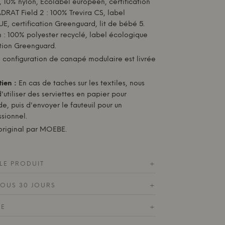
, 10% nylon, Ecolabel européen, certification
RAT Field 2 : 100% Trevira CS, label
E, certification Greenguard, lit de bébé 5.
: 100% polyester recyclé, label écologique
ation Greenguard.
configuration de canapé modulaire est livrée
ien :
En cas de taches sur les textiles, nous
tiliser des serviettes en papier pour
de, puis d'envoyer le fauteuil pour un
sionnel.
riginal par
MOEBE
.
LE PRODUIT
+
SOUS 30 JOURS
+
DE
+