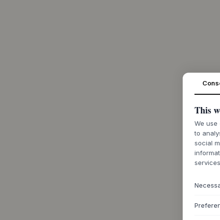
Cons
This w
We use c
to analy
social m
informat
services
Necess
Prefere