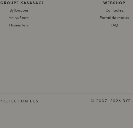
 GROUPE KASASAGI
WEBSHOP
Byflou.com
Contactez
Hollys Store
Portail de retours
Houmøllers
FAQ
© 2007–2026 BYFL
 PROTECTION DES