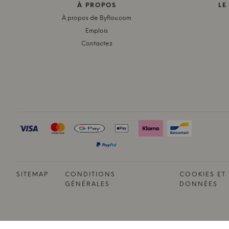
À PROPOS
LE
À propos de Byflou.com
Emplois
Contactez
SITEMAP
CONDITIONS
COOKIES ET
GÉNÉRALES
DONNÉES