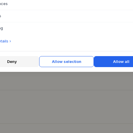
nces
s
ng
ails ›
Deny
Allow selection
Allow all