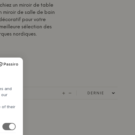
hiez un miroir de table
 miroir de salle de bain
décoratif pour votre
 meilleure sélection des
rques nordiques.
res and
h our
 of their