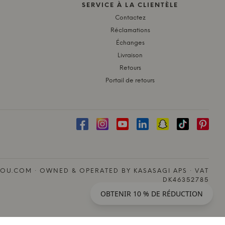
SERVICE À LA CLIENTÈLE
Contactez
Réclamations
Échanges
Livraison
Retours
Portail de retours
OU.COM · OWNED & OPERATED BY KASASAGI APS · VAT
DK46352785
OBTENIR 10 % DE RÉDUCTION