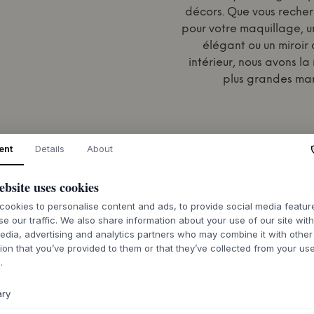
décors. Que vous recherc
pour votre maquillage, un
élégant ou un miroir 
intérieur, nous avons la
plus grandes ma
ent
Details
About
ebsite uses cookies
ookies to personalise content and ads, to provide social media featu
se our traffic. We also share information about your use of our site wit
edia, advertising and analytics partners who may combine it with other
ion that you’ve provided to them or that they’ve collected from your use
.
ary