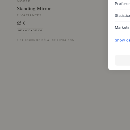
MOEBE
Prefere
Standing Mirror
Statistic
2 VARIANTES
65 €
Marketi
H10 X W20 X D23 CM
Show det
7-14 JOURS DE DÉLAI DE LIVRAISON