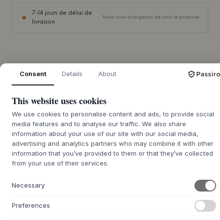
7-14 jours de délai de
Nous nous chargeons de vous le procurer
livraison
+
DESCRIPTION
Consent
Details
About
Facilitez la vie quotidienne avec cette magnifique
This website uses cookies
pochette pour barre de lit, la solution idéale pour ranger
les tétines, les ours en peluche et autres petits objets dont
We use cookies to personalise content and ads, to provide social
votre enfant a besoin à portée de main.
media features and to analyse our traffic. We also share
information about your use of our site with our social media,
La pochette est fabriquée en toile de coton, un matériau
advertising and analytics partners who may combine it with other
naturel durable à la structure solide. La pochette conserve
information that you’ve provided to them or that they’ve collected
donc bien sa forme, ce qui permet à votre enfant
from your use of their services.
d'attraper facilement sa sucette pendant la nuit.
Elle se fixe rapidement et solidement à l'aide d'une
Necessary
fermeture velcro qui la maintient stable et lui confère un
aspect élégant sur le lit de bébé.
Preferences