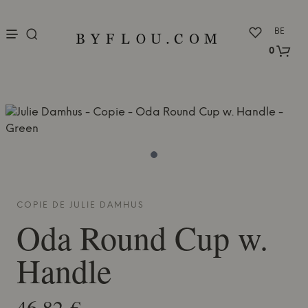
nu
BE
0
COPIE DE
JULIE DAMHUS
Oda Round Cup w.
Handle
46,82 €