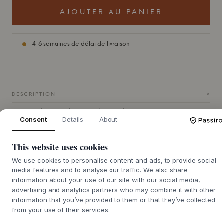
AJOUTER AU PANIER
4-6 semaines de délai de livraison
+
DESCRIPTION
Vous recherchez la tasse de tous les jours qui ne se
Consent
Details
About
démode jamais ? La tasse Oda avec anse de
Julie Damhus
incarne le minimalisme nordique intemporel. La tasse est
dotée d'une poignée fonctionnelle et confortable et d'une
This website uses cookies
base non émaillée caractéristique de la série Oda de
Julie
We use cookies to personalise content and ads, to provide social
Damhus
. La base brute offre non seulement un contraste
media features and to analyse our traffic. We also share
visuel important avec l'émail brillant, mais elle rend
information about your use of our site with our social media,
également la tasse stable et facile à empiler dans le
advertising and analytics partners who may combine it with other
placard.
information that you’ve provided to them or that they’ve collected
Chaque tasse est tournée à la main en grès et émaillée à
from your use of their services.
la main dans l'atelier de Djursland. Cela signifie que vous