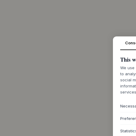
Cons
This w
We use c
to analy
social m
informat
services
Necess
Prefere
Statistic