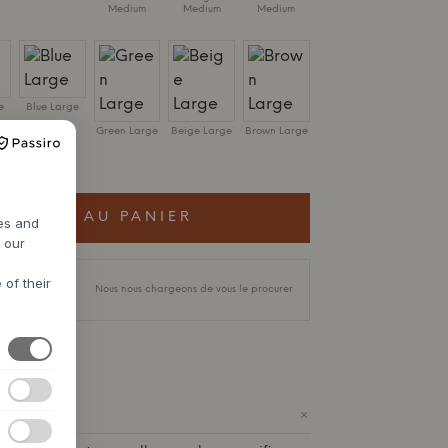
Medium
Medium
Medium
e
Blue Large
Green Large
Beige Large
Brown Large
: 20 CM
JOUTER AU PANIER
res and
h our
e délai de
 of their
Nous nous chargeons de vous le procurer
+