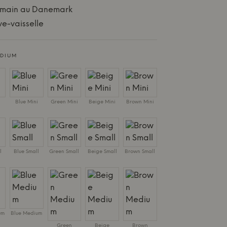
a main au Danemark
ve-vaisselle
EDIUM
i
Blue Mini
Green Mini
Beige Mini
Brown Mini
l
Blue Small
Green Small
Beige Small
Brown Small
um
Blue Medium
Green
Beige
Brown