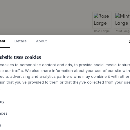
Rose Large
Mint Larg
ent
Details
About
TAILLE:
H: 1,5 X Ø
ebsite uses cookies
A
ookies to personalise content and ads, to provide social media featu
se our traffic. We also share information about your use of our site wit
edia, advertising and analytics partners who may combine it with other
4-6 semaines d
ion that you’ve provided to them or that they’ve collected from your use
livraison
.
ary
nces
DESCRIPTION
s