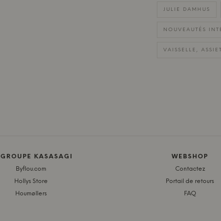
JULIE DAMHUS
NOUVEAUTÉS INT
VAISSELLE, ASSIE
 GROUPE KASASAGI
WEBSHOP
Byflou.com
Contactez
Hollys Store
Portail de retours
Houmøllers
FAQ