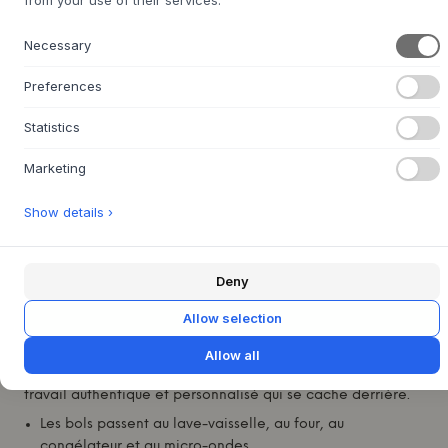
4-6 semaines de délai
Necessary
Nous nous chargeons de vous le procurer
de livraison
Preferences
Statistics
+
DESCRIPTION
Marketing
Les bols Oda de
Julie Damhus
sont l'incarnation du luxe
Show details ›
esthétique au quotidien. La magnifique glaçure présente un
jeu vibrant qui complète à merveille les couleurs des
aliments. Les bols sont disponibles en plusieurs tailles et
Deny
couleurs.
Chaque bol est soigneusement tourné à la main dans un
Allow selection
grès robuste et émaillé à la main dans l'atelier de
Djursland. Vous obtenez une pièce unique de l'artisanat
Allow all
danois où de petites variations dans l'émail témoignent du
travail authentique et personnalisé qui se cache derrière.
Les bols passent au lave-vaisselle, au four, au
congélateur et au micro-ondes.