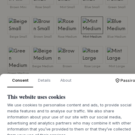
Brown Mini
Rose Small
Mint Small
Blue Small
Green Small
Beige Small
Brown Small
Rose Medium
Mint Medium
Blue Medium
Beige Medium
Brown
Rose Large
Mint Large
Green Medium
Consent
Details
About
This website uses cookies
Blue
Green Large
Beige Large
We use cookies to personalise content and ads, to provide social
media features and to analyse our traffic. We also share
TAILLE:
H: 6-7 CM, Ø: 13-15 CM
information about your use of our site with our social media,
advertising and analytics partners who may combine it with other
information that you’ve provided to them or that they’ve collected
AJOUTER AU PANIER
from your use of their services.