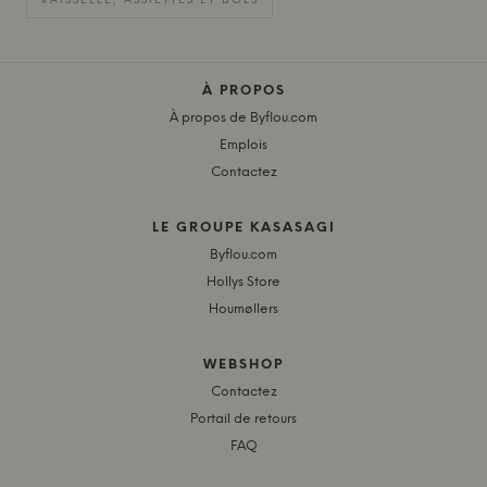
VAISSELLE, ASSIETTES ET BOLS
À PROPOS
À propos de Byflou.com
Emplois
Contactez
LE GROUPE KASASAGI
Byflou.com
Hollys Store
Houmøllers
WEBSHOP
Contactez
Portail de retours
FAQ