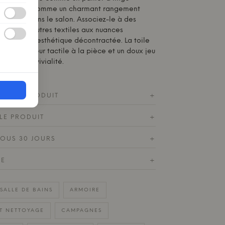
hambre ou comme un charmant rangement
es jouets dans le salon. Associez-le à des
ir ou à d'autres textiles aux nuances
entuer son esthétique décontractée. La toile
e profondeur tactile à la pièce et un doux jeu
te à la convivialité.
ES DU PRODUIT
+
LE PRODUIT
+
SOUS 30 JOURS
+
DE
+
SALLE DE BAINS
ARMOIRE
ET NETTOYAGE
CAMPAGNES