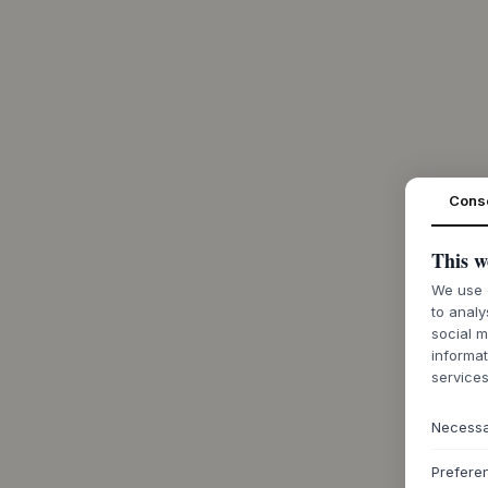
Cons
This w
We use c
to analy
social m
informat
services
Necess
Prefere