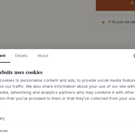
A
7-14 jours de dé
ent
Details
About
DESCRIPTION
Le sac à linge HDv
ebsite uses cookies
rangement légère et
ookies to personalise content and ads, to provide social media featu
esthétique. Fabriq
se our traffic. We also share information about your use of our site wit
polyester, coton, v
edia, advertising and analytics partners who may combine it with other
silhouette douce m
ion that you’ve provided to them or that they’ve collected from your use
Doctor
, le sac est
.
fond brun clair/éc
personnalité serei
ary
accueillante dans n
Avec ses poignées d
nces
est facile à déplac