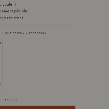
lyvalent
ngement pliable
ile résistant
 LIGHT BROWN - 205720533
ght
5
IA L40 CM