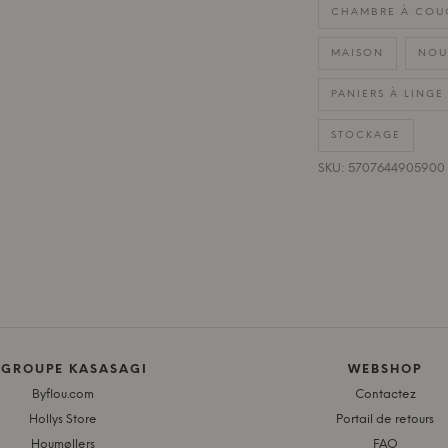
CHAMBRE À COU
MAISON
NOU
PANIERS À LINGE
STOCKAGE
SKU: 5707644905900
 GROUPE KASASAGI
WEBSHOP
Byflou.com
Contactez
Hollys Store
Portail de retours
Houmøllers
FAQ