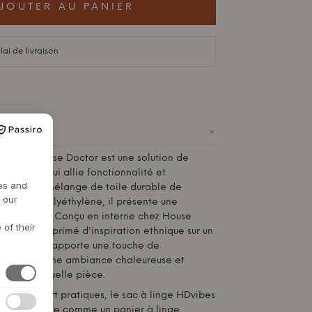
JOUTER AU PANIER
lai de livraison
+
ibes de
House Doctor
est une solution de
 pliable qui allie fonctionnalité et
res and
ué dans un mélange de toile durable de
h our
iscose et polyéthylène, il présente une
ais robuste. Conçu en interne chez
House
 of their
 orné d'un imprimé d'inspiration ethnique sur un
ru. Ce motif apporte une touche de
ne et crée une ambiance chaleureuse et
'importe quelle pièce.
e transport pratiques, le sac à linge HDvibes
er. Utilisez-le comme un panier à linge