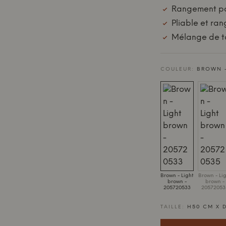
Rangement po
Pliable et ra
Mélange de to
COULEUR:
BROWN -
Brown - Light
Brown - Li
brown -
brown -
205720533
20572053
TAILLE:
H50 CM X D