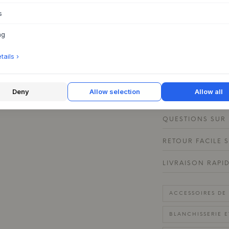
élégant dans la c
s
pour les plaids et l
meubles en bois cla
ng
naturelles pour acc
à motifs apporte un
ails ›
de couleurs qui invi
Deny
Allow selection
Allow all
CARACTÉRISTIQU
QUESTIONS SUR 
RETOUR FACILE 
LIVRAISON RAPI
ACCESSOIRES DE 
BLANCHISSERIE 